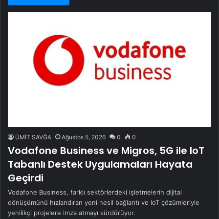
ÜMİT SAVĞA
Ağustos 5, 2026
0
0
Vodafone Business ve Migros, 5G ile IoT
Tabanlı Destek Uygulamaları Hayata
Geçirdi
Vodafone Business, farklı sektörlerdeki işletmelerin dijital
dönüşümünü hızlandıran yeni nesil bağlantı ve IoT çözümleriyle
yenilikçi projelere imza atmayı sürdürüyor.