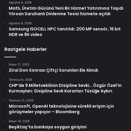
Ağustos 8, 2026
Matlı, Üretim Gücünü Yeni Bir Hizmet Yatırımına Taşıdı
Yörsan Saruhanlı Dinlenme Tesisi hizmete açıldı
Ağustos 8, 2026
Samsung ISOCELL HPC tanıtıldı: 200 MP sensör, 16 bit
HDR ve 8K video
Rastgele Haberler
Nisan 17, 2025
Zirai Don Sonrası Çiftçi Sorunları Ele Alındı
Temmuz 6, 2026
CHP’de 9 Milletvekilinin Disipline Sevki… Özgür Özel’in
Kurmayları: Disipline Sevk Kararları Tüzüğe Aykırı
Temmuz 31, 2025
Microsoft, OpenAI teknolojisine sürekli erişim için
görüşmeler yapıyor – Bloomberg
Nisan 19, 2026
Beşiktaş’ta bankaya soygun girişimi