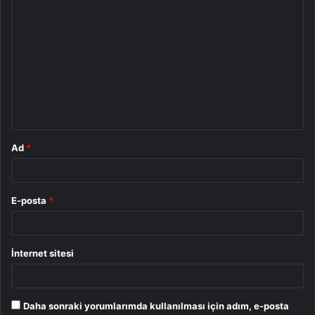
Y
o
r
u
m
*
Ad
*
E-posta
*
İnternet sitesi
Daha sonraki yorumlarımda kullanılması için adım, e-posta