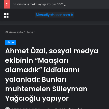
En düşük emekli aylığı 23 bin 552 liraya yükseltildi
Menü
Anasayfa
/
Haber
Haber
Ahmet Özal, sosyal medya
ekibinin “Maaşları
alamadık” iddialarını
yalanladı: Bunları
muhtemelen Süleyman
Yağcıoğlu yapıyor