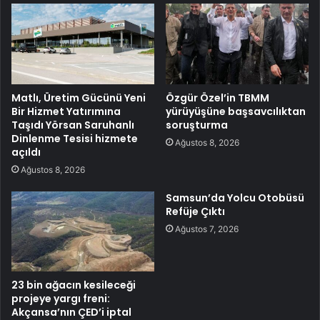
Matlı, Üretim Gücünü Yeni
Özgür Özel’in TBMM
Bir Hizmet Yatırımına
yürüyüşüne başsavcılıktan
Taşıdı Yörsan Saruhanlı
soruşturma
Dinlenme Tesisi hizmete
Ağustos 8, 2026
açıldı
Ağustos 8, 2026
Samsun’da Yolcu Otobüsü
Refüje Çıktı
Ağustos 7, 2026
23 bin ağacın kesileceği
projeye yargı freni:
Akçansa’nın ÇED’i iptal