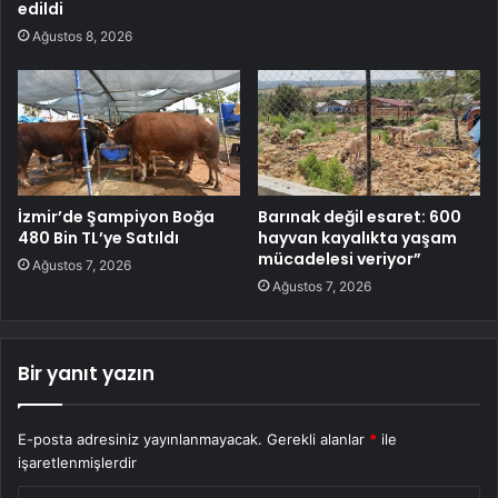
edildi
Ağustos 8, 2026
İzmir’de Şampiyon Boğa
Barınak değil esaret: 600
480 Bin TL’ye Satıldı
hayvan kayalıkta yaşam
mücadelesi veriyor”
Ağustos 7, 2026
Ağustos 7, 2026
Bir yanıt yazın
E-posta adresiniz yayınlanmayacak.
Gerekli alanlar
*
ile
işaretlenmişlerdir