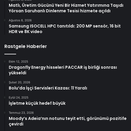
Matlı, Üretim Gücünü Yeni Bir Hizmet Yatırımına Taşıdı
Yörsan Saruhanlı Dinlenme Tesisi hizmete açıldı
Ağustos 8, 2026
Samsung ISOCELL HPC tanıtıldı: 200 MP sensör, 16 bit
HDR ve 8K video
Rastgele Haberler
Ekim 12, 2025
Dragonfly Energy hisseleri PACCAR iş birliği sonrası
yükseldi
Şubat 20, 2026
Bolu’da İşçi Servisleri Kazası: 11 Yaralı
Eylül 24, 2025
İşletme küçük hedef büyük
Temmuz 23, 2026
Moody’s Adeia’nın notunu teyit etti, görünümü pozitife
çevirdi