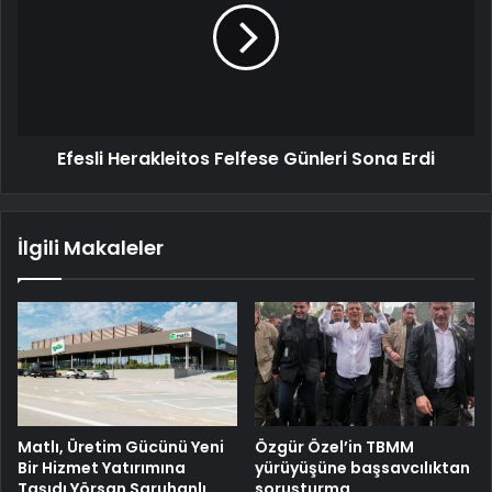
Efesli Herakleitos Felfese Günleri Sona Erdi
İlgili Makaleler
Matlı, Üretim Gücünü Yeni
Özgür Özel’in TBMM
Bir Hizmet Yatırımına
yürüyüşüne başsavcılıktan
Taşıdı Yörsan Saruhanlı
soruşturma