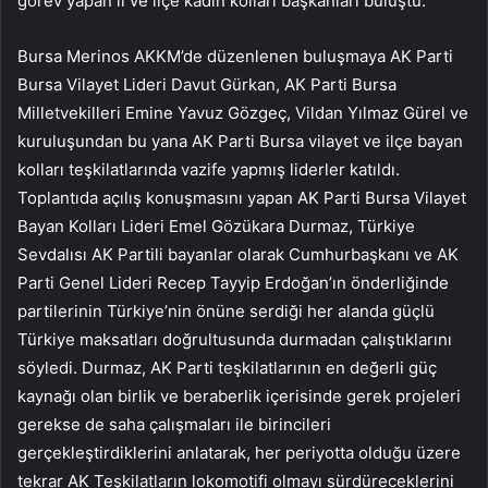
görev yapan il ve ilçe kadın kolları başkanları buluştu.
Bursa Merinos AKKM’de düzenlenen buluşmaya AK Parti
Bursa Vilayet Lideri Davut Gürkan, AK Parti Bursa
Milletvekilleri Emine Yavuz Gözgeç, Vildan Yılmaz Gürel ve
kuruluşundan bu yana AK Parti Bursa vilayet ve ilçe bayan
kolları teşkilatlarında vazife yapmış liderler katıldı.
Toplantıda açılış konuşmasını yapan AK Parti Bursa Vilayet
Bayan Kolları Lideri Emel Gözükara Durmaz, Türkiye
Sevdalısı AK Partili bayanlar olarak Cumhurbaşkanı ve AK
Parti Genel Lideri Recep Tayyip Erdoğan’ın önderliğinde
partilerinin Türkiye’nin önüne serdiği her alanda güçlü
Türkiye maksatları doğrultusunda durmadan çalıştıklarını
söyledi. Durmaz, AK Parti teşkilatlarının en değerli güç
kaynağı olan birlik ve beraberlik içerisinde gerek projeleri
gerekse de saha çalışmaları ile birincileri
gerçekleştirdiklerini anlatarak, her periyotta olduğu üzere
tekrar AK Teşkilatların lokomotifi olmayı sürdüreceklerini