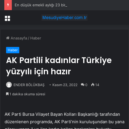
En düşük emekli aylığı 23 bin 552 liraya yükseltildi
Menü
Anasayfa
/
Haber
Haber
AK Partili kadınlar Türkiye
yüzyılı için hazır
ENDER BÖLÜKBAŞ
Kasım 23, 2022
0
14
1 dakika okuma süresi
AK Parti Bursa Vilayet Bayan Kolları Başkanlığı tarafından
düzenlenen programda, AK Parti’nin kuruluşundan bu yana