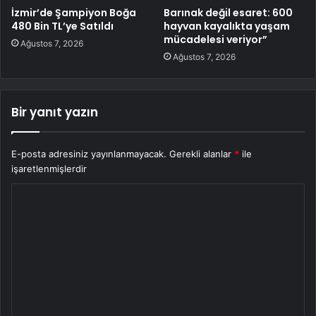
İzmir’de Şampiyon Boğa
Barınak değil esaret: 600
480 Bin TL’ye Satıldı
hayvan kayalıkta yaşam
mücadelesi veriyor”
Ağustos 7, 2026
Ağustos 7, 2026
Bir yanıt yazın
E-posta adresiniz yayınlanmayacak.
Gerekli alanlar
*
ile
işaretlenmişlerdir
Y
o
r
u
m
*