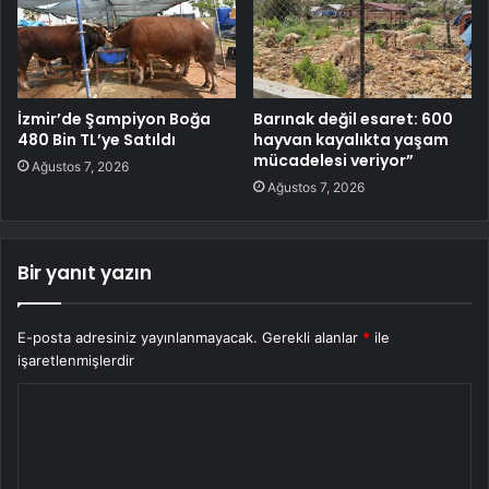
İzmir’de Şampiyon Boğa
Barınak değil esaret: 600
480 Bin TL’ye Satıldı
hayvan kayalıkta yaşam
mücadelesi veriyor”
Ağustos 7, 2026
Ağustos 7, 2026
Bir yanıt yazın
E-posta adresiniz yayınlanmayacak.
Gerekli alanlar
*
ile
işaretlenmişlerdir
Y
o
r