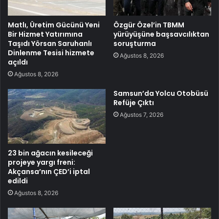
Matlı, Üretim Gücünü Yeni
Özgür Özel’in TBMM
Bir Hizmet Yatırımına
yürüyüşüne başsavcılıktan
Taşıdı Yörsan Saruhanlı
soruşturma
Dinlenme Tesisi hizmete
Ağustos 8, 2026
açıldı
Ağustos 8, 2026
Samsun’da Yolcu Otobüsü
Refüje Çıktı
Ağustos 7, 2026
23 bin ağacın kesileceği
projeye yargı freni:
Akçansa’nın ÇED’i iptal
edildi
Ağustos 8, 2026