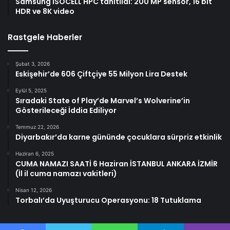
Samsung ISOCELL HPC tanıtıldı: 200 MP sensör, 16 bit
HDR ve 8K video
Rastgele Haberler
Şubat 3, 2026
Eskişehir’de 606 Çiftçiye 55 Milyon Lira Destek
Eylül 5, 2025
Sıradaki State of Play’de Marvel’s Wolverine’in
Gösterileceği İddia Ediliyor
Temmuz 22, 2026
Diyarbakır’da karne gününde çocuklara sürpriz etkinlik
Haziran 6, 2025
CUMA NAMAZI SAATİ 6 Haziran İSTANBUL ANKARA İZMİR
(İl il cuma namazı vakitleri)
Nisan 12, 2026
Torbalı’da Uyuşturucu Operasyonu: 18 Tutuklama