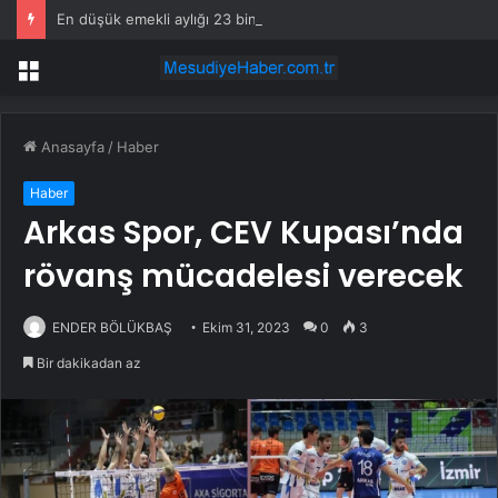
En düşük emekli aylığı 23 bin 552 liraya yükseltildi
Menü
Anasayfa
/
Haber
Haber
Arkas Spor, CEV Kupası’nda
rövanş mücadelesi verecek
ENDER BÖLÜKBAŞ
Ekim 31, 2023
0
3
Bir dakikadan az