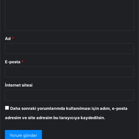
u
m
*
Ad
*
E-posta
*
İnternet sitesi
Daha sonraki yorumlarımda kullanılması için adım, e-posta
adresim ve site adresim bu tarayıcıya kaydedilsin.