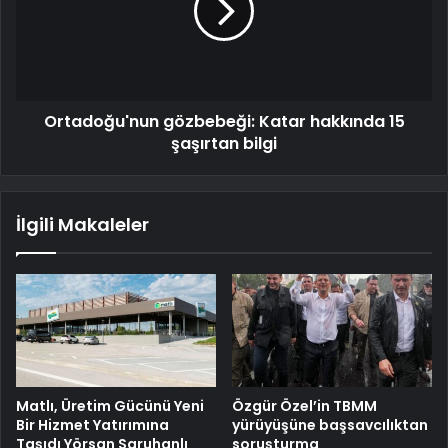
Ortadoğu'nun gözbebeği: Katar hakkında 15
şaşırtan bilgi
İlgili Makaleler
Matlı, Üretim Gücünü Yeni
Özgür Özel’in TBMM
Bir Hizmet Yatırımına
yürüyüşüne başsavcılıktan
Taşıdı Yörsan Saruhanlı
soruşturma