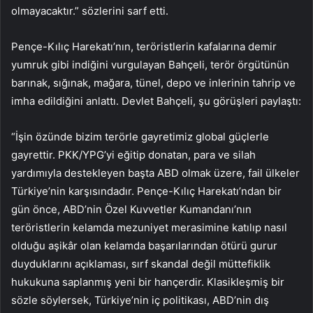
olmayacaktır.” sözlerini sarf etti.
Pençe-Kılıç Harekatı’nın, teröristlerin kafalarına demir
yumruk gibi indiğini vurgulayan Bahçeli, terör örgütünün
barınak, sığınak, mağara, tünel, depo ve inlerinin tahrip ve
imha edildiğini anlattı. Devlet Bahçeli, şu görüşleri paylaştı:
“İşin özünde bizim terörle gayretimiz global güçlerle
gayrettir. PKK/YPG’yi eğitip donatan, para ve silah
yardımıyla destekleyen başta ABD olmak üzere, fail ülkeler
Türkiye’nin karşısındadır. Pençe-Kılıç Harekatı’ndan bir
gün önce, ABD’nin Özel Kuvvetler Kumandanı’nın
teröristlerin kelamda mezuniyet merasimine katılıp nasıl
olduğu aşikâr olan kelamda başarılarından ötürü gurur
duyduklarını açıklaması, sırf skandal değil müttefiklik
hukukuna saplanmış yeni bir hançerdir. Klasikleşmiş bir
sözle söylersek, Türkiye’nin iç politikası, ABD’nin dış