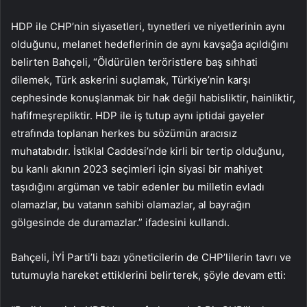
HDP ile CHP’nin siyasetleri, tıynetleri ve niyetlerinin aynı
olduğunu, melanet hedeflerinin de aynı kavşağa açıldığını
belirten Bahçeli, “Öldürülen teröristlere baş sıhhati
dilemek, Türk askerini suçlamak, Türkiye’nin karşı
cephesinde konuşlanmak bir hak değil habisliktir, hainliktir,
hafifmeşrepliktir. HDP ile iş tutup aynı iptidai gayeler
etrafında toplanan herkes bu sözümün aracısız
muhatabıdır. İstiklal Caddesi’nde kirli bir tertip olduğunu,
bu kanlı akının 2023 seçimleri için siyasi bir mahiyet
taşıdığını argüman ve tabir edenler bu milletin evladı
olamazlar, bu vatanın sahibi olamazlar, al bayrağın
gölgesinde de duramazlar.” ifadesini kullandı.
Bahçeli, İYİ Parti’li bazı yöneticilerin de CHP’lilerin tavrı ve
tutumuyla hareket ettiklerini belirterek, şöyle devam etti: