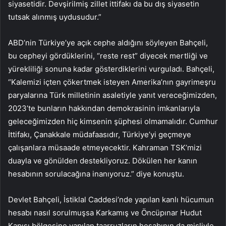
siyasetidir. Devşirilmiş zillet ittifakı da bu dış siyasetin
tutsak alınmış uydusudur.”
ABD’nin Türkiye’ye açık cephe aldığını söyleyen Bahçeli,
bu cepheyi gördüklerini, “reste rest” diyecek mertliği ve
yürekliliği sonuna kadar gösterdiklerini vurguladı. Bahçeli,
“Kalemizi içten çökertmek isteyen Amerika’nın gayrimeşru
paryalarına Türk milletinin asaletiyle yanıt vereceğimizden,
2023’te bunların hakkından demokrasinin imkanlarıyla
geleceğimizden hiç kimsenin şüphesi olmamalıdır. Cumhur
İttifakı, Çanakkale müdafaasıdır, Türkiye’yi geçmeye
çalışanlara müsaade etmeyecektir. Kahraman TSK’mizi
duayla ve gönülden destekliyoruz. Dökülen her kanın
hesabının sorulacağına inanıyoruz.” diye konuştu.
Devlet Bahçeli, İstiklal Caddesi’nde yapılan kanlı hücumun
hesabı nasıl sorulmuşsa Karkamış ve Öncüpınar Hudut
Kapısı bölgesine yapılan taarruzların hesabının da misliyle