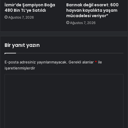
İzmir’de Şampiyon Boğa
Barınak değil esaret: 600
480 Bin TL’ye Satıldı
hayvan kayalıkta yaşam
mücadelesi veriyor”
Ağustos 7, 2026
Ağustos 7, 2026
Bir yanıt yazın
E-posta adresiniz yayınlanmayacak.
Gerekli alanlar
*
ile
işaretlenmişlerdir
Y
o
r
u
m
*