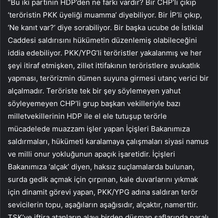
“Bu iki partinin HDP’den ne farkı vardır? Bir CHP’li çıkıp
‘teröristin PKK üyeliği muamma’ diyebiliyor. Bir İP’li çıkıp,
‘Ne kanıt var?’ diye sorabiliyor. Bir başka ucube de İstiklal
Caddesi saldırısını hükümetin düzenlemiş olabileceğini
iddia edebiliyor. PKK/YPG’li teröristler yakalanmış ve her
şeyi itiraf etmişken, zillet ittifakının teröristlere avukatlık
yapması, terörizmin dümen suyuna girmesi utanç verici bir
alçalmadır. Teröriste tek bir şey söylemeyen yahut
söyleyemeyen CHP’li grup başkan vekilleriyle bazı
milletvekillerinin HDP ile el ele tutuşup terörle
mücadelede muazzam işler yapan İçişleri Bakanımıza
saldırmaları, hükümeti karalamaya çalışmaları siyasi namus
ve milli onur yokluğunun apaçık işaretidir. İçişleri
Bakanımıza ‘alçak’ diyen, haksız suçlamalarda bulunan,
surda gedik açmak için çırpınan, kale duvarlarını yıkmak
için dinamit görevi yapan, PKK/YPG adına saldıran terör
sevicilerin topu, aşağıların aşağısıdır, alçaktır, namerttir.
TSK’ye iftira atanların alayı birden düşman saflarında paralı