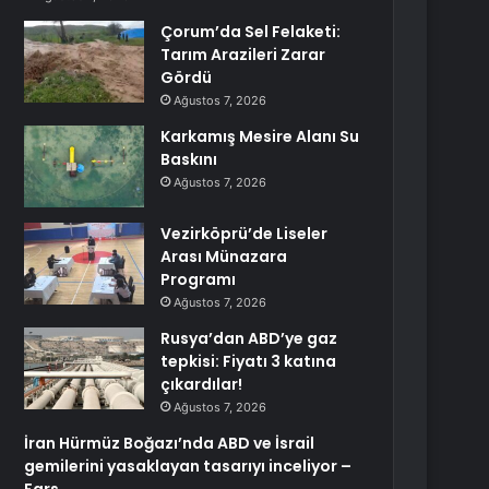
Çorum’da Sel Felaketi:
Tarım Arazileri Zarar
Gördü
Ağustos 7, 2026
Karkamış Mesire Alanı Su
Baskını
Ağustos 7, 2026
Vezirköprü’de Liseler
Arası Münazara
Programı
Ağustos 7, 2026
Rusya’dan ABD’ye gaz
tepkisi: Fiyatı 3 katına
çıkardılar!
Ağustos 7, 2026
İran Hürmüz Boğazı’nda ABD ve İsrail
gemilerini yasaklayan tasarıyı inceliyor –