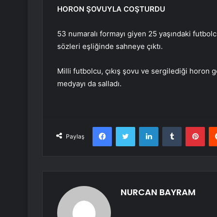
HORON ŞOVUYLA COŞTURDU
53 numaralı formayı giyen 25 yaşındaki futbol
sözleri eşliğinde sahneye çıktı.
Milli futbolcu, çıkış şovu ve sergilediği horon 
medyayı da salladı.
Facebook
Twitter
LinkedIn
Tumblr
Pint
Paylaş
NURCAN BAYRAM