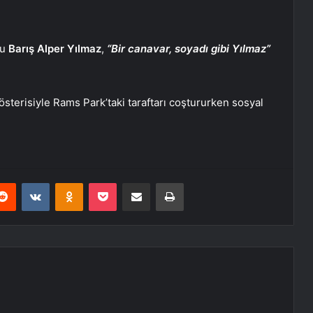
cu
Barış Alper Yılmaz
,
“Bir canavar, soyadı gibi Yılmaz”
gösterisiyle Rams Park’taki taraftarı coştururken sosyal
erest
Reddit
VKontakte
Odnoklassniki
Pocket
E-Posta ile paylaş
Yazdır