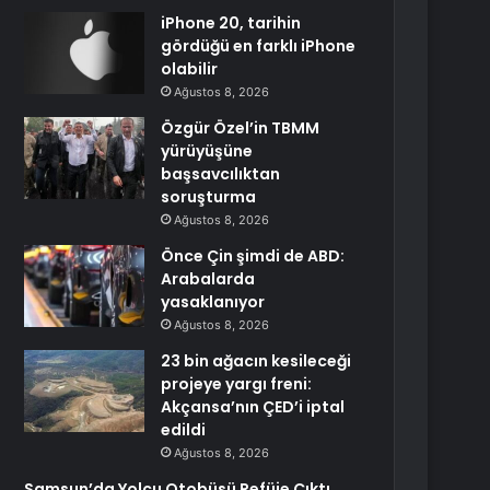
iPhone 20, tarihin
gördüğü en farklı iPhone
olabilir
Ağustos 8, 2026
Özgür Özel’in TBMM
yürüyüşüne
başsavcılıktan
soruşturma
Ağustos 8, 2026
Önce Çin şimdi de ABD:
Arabalarda
yasaklanıyor
Ağustos 8, 2026
23 bin ağacın kesileceği
projeye yargı freni:
Akçansa’nın ÇED’i iptal
edildi
Ağustos 8, 2026
Samsun’da Yolcu Otobüsü Refüje Çıktı