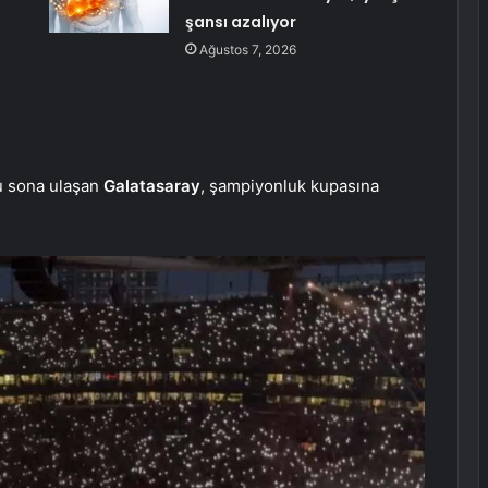
şansı azalıyor
Ağustos 7, 2026
u sona ulaşan
Galatasaray
, şampiyonluk kupasına