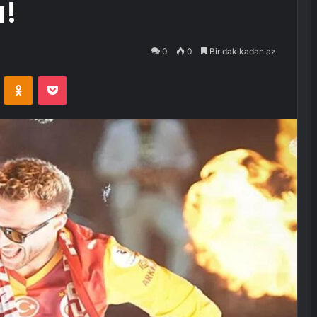
ı!
0
0
Bir dakikadan az
VKontakte
Odnoklassniki
Pocket