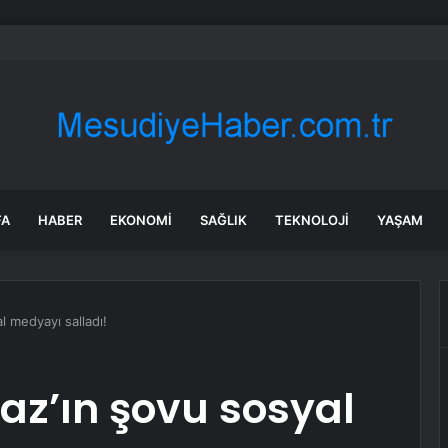
şük emekli aylığı 23 bin 552 liraya yükseltildi
FA
HABER
EKONOMI
SAĞLIK
TEKNOLOJI
YAŞAM
l medyayı salladı!
maz’ın şovu sosyal