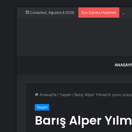
En dü
Cumartesi, Ağustos 8 2026
Son Dakika Haberleri
ANASAY
Anasayfa
/
Yaşam
/
Barış Alper Yılmaz’ın şovu sosya
Yaşam
Barış Alper Yıl