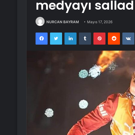
medyayı sallad
NURCAN BAYRAM
Mayıs 17, 2026
Facebook
Twitter
LinkedIn
Tumblr
Pinterest
Reddit