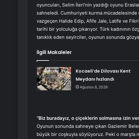
oyuncuları, Selim İleri’nin yazdığı oyunu Eras
sahneledi. Cumhuriyeti kurma mücadelesinde c
vazgeçen Halide Edip, Afife Jale, Latife ve Fikri
tarihi bir yolculuğa çıkarıyor. Türk kadınının öz
tanıklık eden seyirciler, oyunun sonunda gözya
İlgili Makaleler
Kocaeli’de Dilovası Kent
Meydanı hızlandı
Ağustos 8, 2026
“Biz buradayız, o çiçeklerin solmasına izin v
Oyunun sonunda sahneye çıkan Gaziemir Belediye
büyük bir coşkuyla söylüyoruz. Peki o marşta