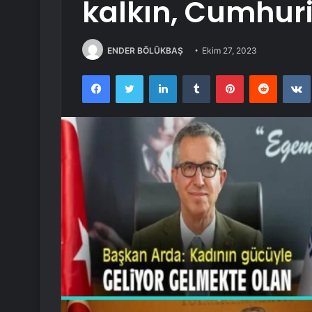
kalkın, Cumhuri
ENDER BÖLÜKBAŞ
Ekim 27, 2023
Facebook
Twitter
LinkedIn
Tumblr
Pinterest
Reddit