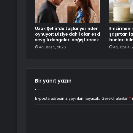
Uzak Şehir’de taşlar yerinden
Emzirmenin
oynuyor: Diziye dahil olan eski
şaşırtan f
sevgili dengeleri değiştirecek
bunları bil
Ağustos 5, 2026
Ağustos 4, 
Bir yanıt yazın
E-posta adresiniz yayınlanmayacak.
Gerekli alanlar
*
i
Y
o
r