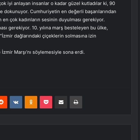
k iyi anlayan insanlar o kadar güzel kutladılar ki, 90
ze dokunuyor. Cumhuriyetin en değerli başarılarından
ün en çok kadınların sesinin duyulması gerekiyor.
ası gerekiyor. 10. yılına marş besteleyen bu ülke,
 “İzmir dağlarındaki çiçeklerin solmasına izin
te İzmir Marşı’nı söylemesiyle sona erdi.
erest
Reddit
VKontakte
Odnoklassniki
Pocket
E-Posta ile paylaş
Yazdır