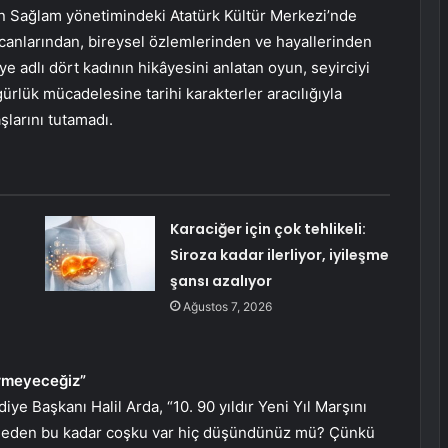
lan Sağlam yönetimindeki Atatürk Kültür Merkezi’nde
anlarından, bireysel özlemlerinden ve hayallerinden
ye adlı dört kadının hikâyesini anlatan oyun, seyirciyi
gürlük mücadelesine tarihi karakterler aracılığıyla
şlarını tutamadı.
Karaciğer için çok tehlikeli:
Siroza kadar ilerliyor, iyileşme
şansı azalıyor
Ağustos 7, 2026
ermeyeceğiz”
 Başkanı Halil Arda, “10. 90 yıldır Yeni Yıl Marşını
 neden bu kadar coşku var hiç düşündünüz mü? Çünkü