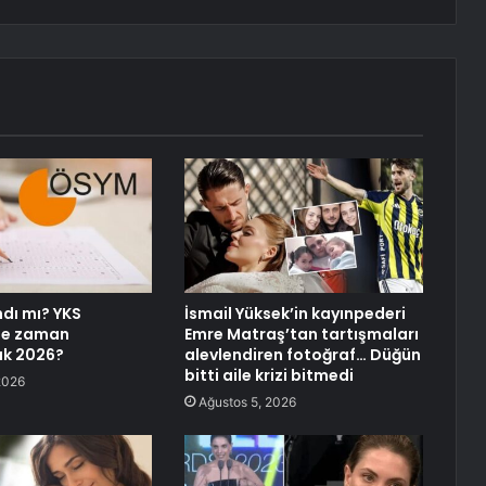
ndı mı? YKS
İsmail Yüksek’in kayınpederi
ne zaman
Emre Matraş’tan tartışmaları
ak 2026?
alevlendiren fotoğraf… Düğün
bitti aile krizi bitmedi
2026
Ağustos 5, 2026