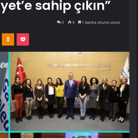
yet’e sahip çıkın”
0
5
1 dakika okuma süresi
VKontakte
Odnoklassniki
Pocket