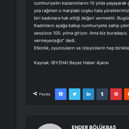
cumhuriyetin kazanımlarını 10 yılda yaşayarak ço
yıla rağmen o marştaki coşku hala yüreklerimi
biri kadınlara hak ettiği değeri vermektir. Bug
Kadınların ayağa kalkıp cumhuriyete sahip çıkm
sessizce 100. yılına giriyor. Ama biz buradayız.
vermeyeceğiz” dedi.
Etkinlik, oyuncuların ve izleyicilerin hep birlik
Kaynak: (BYZHA) Beyaz Haber Ajansı
Facebook
Twitter
LinkedIn
Tumblr
Pint
Paylaş
ENDER BÖLÜKBAŞ