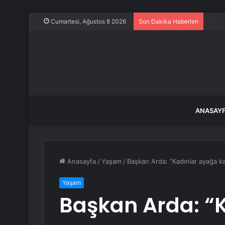
En dü
Cumartesi, Ağustos 8 2026
Son Dakika Haberleri
ANASAY
Anasayfa
/
Yaşam
/
Başkan Arda: “Kadınlar ayağa ka
Yaşam
Başkan Arda: “