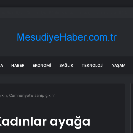
şük emekli aylığı 23 bin 552 liraya yükseltildi
FA
HABER
EKONOMI
SAĞLIK
TEKNOLOJI
YAŞAM
lkın, Cumhuriyet’e sahip çıkın”
Kadınlar ayağa