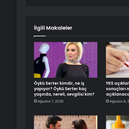
İlgili Makaleler
Öykü Serter kimdir, ne iş
YKS açıkla
yapıyor? Öykü Serter kaç
sonuçları 
yaşında, nereli, sevgilisi kim?
açıklanac
Ağustos 7, 2026
Ağustos 6, 