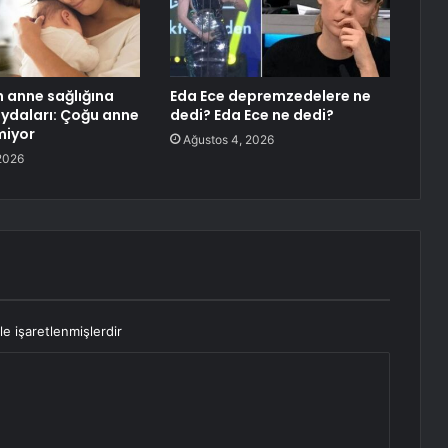
 anne sağlığına
Eda Ece depremzedelere ne
aydaları: Çoğu anne
dedi? Eda Ece ne dedi?
miyor
Ağustos 4, 2026
2026
le işaretlenmişlerdir