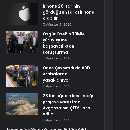
iPhone 20, tarihin
gördüğü en farklı iPhone
olabilir
Ağustos 8, 2026
Özgür Özel’in TBMM
yürüyüşüne
başsavcılıktan
soruşturma
Ağustos 8, 2026
Önce Çin şimdi de ABD:
Arabalarda
yasaklanıyor
Ağustos 8, 2026
23 bin ağacın kesileceği
projeye yargı freni:
Akçansa’nın ÇED’i iptal
edildi
Ağustos 8, 2026
Samsun’da Yolcu Otobüsü Refüje Çıktı