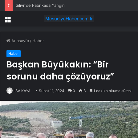
Silivri’de Fabrikada Yangın
Menü
Anasayfa
/
Haber
Haber
Başkan Büyükakın: “Bir
sorunu daha çözüyoruz”
İSA KAYA
Şubat 11, 2024
0
3
1 dakika okuma süresi