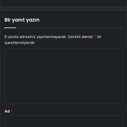
Bir yanıt yazın
E-posta adresiniz yayınlanmayacak.
Gerekli alanlar
*
ile
işaretlenmişlerdir
Y
o
r
u
m
*
Ad
*