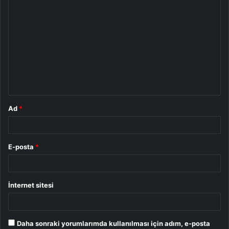
Y
o
r
u
m
*
Ad
*
E-posta
*
İnternet sitesi
Daha sonraki yorumlarımda kullanılması için adım, e-posta