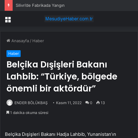
Silivri’de Fabrikada Yangın
Menü
Anasayfa
/
Haber
Haber
Belçika Dışişleri Bakanı
Lahbib: “Türkiye, bölgede
önemli bir aktördür”
ENDER BÖLÜKBAŞ
Kasım 11, 2022
0
13
1 dakika okuma süresi
Belçika Dışişleri Bakanı Hadja Lahbib, Yunanistan’ın