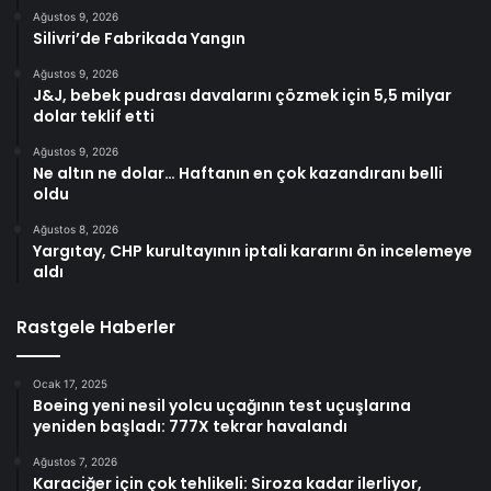
Ağustos 9, 2026
Silivri’de Fabrikada Yangın
Ağustos 9, 2026
J&J, bebek pudrası davalarını çözmek için 5,5 milyar
dolar teklif etti
Ağustos 9, 2026
Ne altın ne dolar… Haftanın en çok kazandıranı belli
oldu
Ağustos 8, 2026
Yargıtay, CHP kurultayının iptali kararını ön incelemeye
aldı
Rastgele Haberler
Ocak 17, 2025
Boeing yeni nesil yolcu uçağının test uçuşlarına
yeniden başladı: 777X tekrar havalandı
Ağustos 7, 2026
Karaciğer için çok tehlikeli: Siroza kadar ilerliyor,