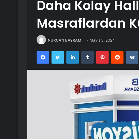
Daha Kolay Hall
Masraflardan Ku
NURCAN BAYRAM
Mayıs 3, 2024
Facebook
Twitter
LinkedIn
Tumblr
Pinterest
Reddit