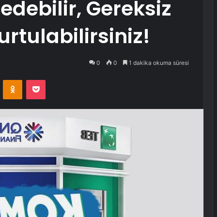
edebilir, Gereksiz
rtulabilirsiniz!
0
0
1 dakika okuma süresi
VKontakte
Odnoklassniki
Pocket