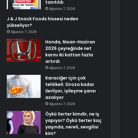
tanıtıldı
Ağustos 7, 2026
J & J Snack Foods hissesi neden
yükseliyor?
Ağustos 7, 2026
Honda, Nisan-Haziran
2026 çeyreğinde net
karını iki kattan fazla
artırdı
Ağustos 7, 2026
Karaciğer için çok
tehlikeli: Siroza kadar
ilerliyor, iyileşme şansı
azalıyor
Ağustos 7, 2026
Öykü Serter kimdir, ne iş
yapıyor? Öykü Serter kaç
yaşında, nereli, sevgilisi
kim?