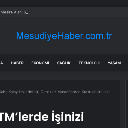
 Mesire Alanı Su Baskını
FA
HABER
EKONOMI
SAĞLIK
TEKNOLOJI
YAŞAM
 Daha Kolay Halledebilir, Gereksiz Masraflardan Kurtulabilirsiniz!
TM’lerde İşinizi