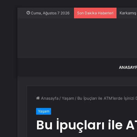
Karkamış
Cuma, Ağustos 7 2026
Son Dakika Haberleri
ANASAY
Anasayfa
/
Yaşam
/
Bu İpuçları ile ATM’lerde İşinizi
Yaşam
Bu İpuçları ile A