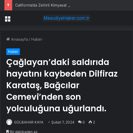
California’da Zehirli Kimyasal Tehdidi: 40 Bin Kişi Tahliye Edildi
Menü
Anasayfa
/
Haber
Haber
Çağlayan’daki saldırıda
hayatını kaybeden Dilfiraz
Karataş, Bağcılar
Cemevi’nden son
yolculuğuna uğurlandı.
GÜLBAHAR KAYA
Şubat 7, 2024
0
2
Bir dakikadan az