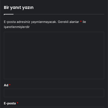
Bir yanıt yazın
E-posta adresiniz yayınlanmayacak.
Gerekli alanlar
*
ile
işaretlenmişlerdir
Y
o
r
u
m
*
Ad
*
E-posta
*