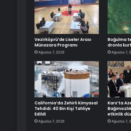
Vezirköprü’de Liseler Arası
Boğulma teh
Münazara Programı
dronla kurt
Ağustos 7, 2026
Ağustos 7, 
California’da Zehirli Kimyasal
Kars’ta Az
Tehdidi: 40 Bin Kişi Tahliye
Bağımsızlı
Edildi
etkinlik dü
Ağustos 7, 2026
Ağustos 7, 