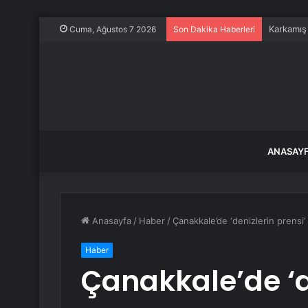
Karkamış
Cuma, Ağustos 7 2026
Son Dakika Haberleri
ANASAY
Anasayfa
/
Haber
/
Çanakkale’de ‘denizlerin prensi’
Haber
Çanakkale’de ‘d