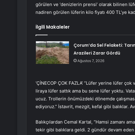
görülen ve ‘denizlerin prensi’ olarak bilinen 
nadiren görülen lüferin kilo fiyatı 400 TL’ye kad
İlgili Makaleler
Çorum’da Sel Felaketi: Tarı
Arazileri Zarar Gördü
Ağustos 7, 2026
‘ÇİNECOP ÇOK FAZLA’ “Lüfer yerine lüfer çok 
liraya lüfer sattık ama bu sene lüfer yoktu. Vat
ucuz. Trollerin önümüzdeki dönemde çalışması
ediyoruz.” İstavrit, mezgit, kefal gibi balıklar. 
Balıkçılardan Cemal Kartal, “Hamsi zamanı ama 
tekir gibi balıklara geldi. 2 gündür devam eden f