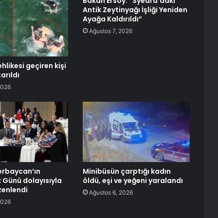
Bakan Ersoy: “Syedra’daki
Antik Zeytinyağı İşliği Yeniden
Ayağa Kaldırıldı”
Ağustos 7, 2026
likesi geçiren kişi
arıldı
2026
erbaycan’ın
Minibüsün çarptığı kadın
k Günü dolayısıyla
öldü, eşi ve yeğeni yaralandı
zenlendi
Ağustos 6, 2026
2026