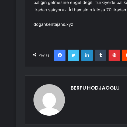
balığın gelmesine engel değil. Türkiye’de balıkç
liradan satıyoruz. İri hamsinin kilosu 70 liradan 
dogankentajans.xyz
Facebook
Twitter
LinkedIn
Tumblr
Pint
Paylaş
BERFU HODJAOGLU