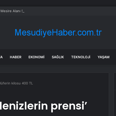
 Mesire Alanı Su Baskını
FA
HABER
EKONOMI
SAĞLIK
TEKNOLOJI
YAŞAM
 lüferin kilosu 400 TL
enizlerin prensi’