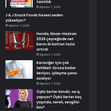
tanıtıldı
Ağustos 7, 2026
J & J Snack Foods hissesi neden
yükseliyor?
Ağustos 7, 2026
Honda, Nisan-Haziran
2026 çeyreğinde net
karını iki kattan fazla
artırdı
Ağustos 7, 2026
Karaciğer için çok
tehlikeli: Siroza kadar
ilerliyor, iyileşme şansı
azalıyor
Ağustos 7, 2026
Öykü Serter kimdir, ne iş
yapıyor? Öykü Serter kaç
yaşında, nereli, sevgilisi
kim?