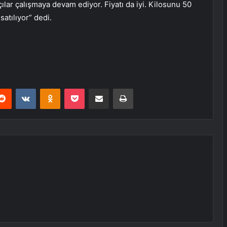
ılar çalışmaya devam ediyor. Fiyatı da iyi. Kilosunu 50
satılıyor” dedi.
erest
Reddit
VKontakte
Odnoklassniki
Pocket
E-Posta ile paylaş
Yazdır