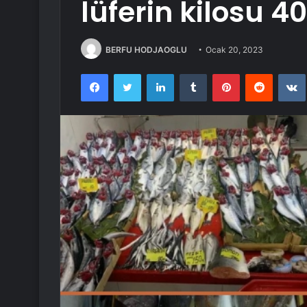
lüferin kilosu 4
BERFU HODJAOGLU
Ocak 20, 2023
Facebook
Twitter
LinkedIn
Tumblr
Pinterest
Reddit