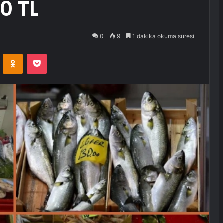
00 TL
0
9
1 dakika okuma süresi
VKontakte
Odnoklassniki
Pocket