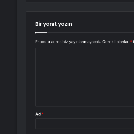
Bir yanıt yazın
E-posta adresiniz yayınlanmayacak.
Gerekli alanlar
*
i
Y
o
r
u
m
*
Ad
*