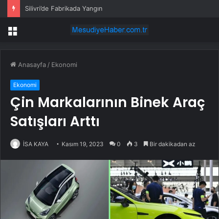
Silivri’de Fabrikada Yangın
Menü
Anasayfa
/
Ekonomi
Ekonomi
Çin Markalarının Binek Araç
Satışları Arttı
İSA KAYA
Kasım 19, 2023
0
3
Bir dakikadan az