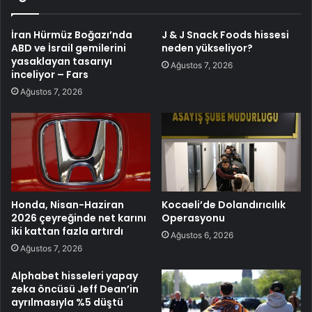
İran Hürmüz Boğazı’nda
J & J Snack Foods hissesi
ABD ve İsrail gemilerini
neden yükseliyor?
yasaklayan tasarıyı
Ağustos 7, 2026
inceliyor – Fars
Ağustos 7, 2026
Honda, Nisan-Haziran
Kocaeli’de Dolandırıcılık
2026 çeyreğinde net karını
Operasyonu
iki kattan fazla artırdı
Ağustos 6, 2026
Ağustos 7, 2026
Alphabet hisseleri yapay
zeka öncüsü Jeff Dean’in
ayrılmasıyla %5 düştü