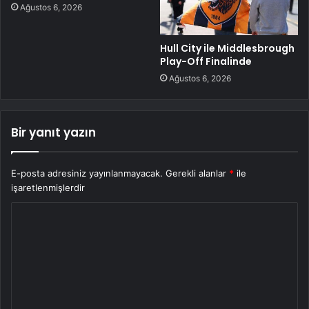
Ağustos 6, 2026
Hull City ile Middlesbrough
Play-Off Finalinde
Ağustos 6, 2026
Bir yanıt yazın
E-posta adresiniz yayınlanmayacak.
Gerekli alanlar
*
ile
işaretlenmişlerdir
Y
o
r
u
m