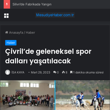
Silivri’de Fabrikada Yangın
Menü
Anasayfa
/
Haber
Haber
Çivril’de geleneksel spor
dalları yaşatılacak
İSA KAYA
Mart 29, 2023
0
8
1 dakika okuma süresi