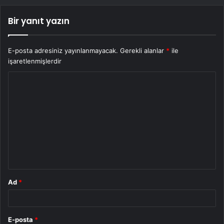
Bir yanıt yazın
E-posta adresiniz yayınlanmayacak.
Gerekli alanlar
*
ile
işaretlenmişlerdir
Y
o
r
u
m
*
Ad
*
E-posta
*