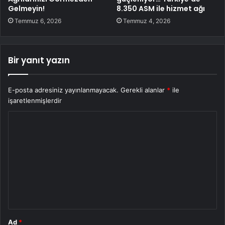
Gelmeyin!
8.350 ASM ile hizmet ağı
Temmuz 6, 2026
Temmuz 4, 2026
Bir yanıt yazın
E-posta adresiniz yayınlanmayacak.
Gerekli alanlar
*
ile
işaretlenmişlerdir
Y
o
r
u
m
*
Ad
*