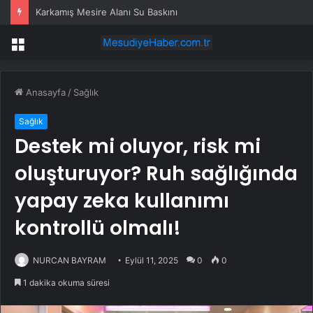
Karkamış Mesire Alanı Su Baskını
Menü
Anasayfa
/
Sağlık
Sağlık
Destek mi oluyor, risk mi
oluşturuyor? Ruh sağlığında
yapay zeka kullanımı
kontrollü olmalı!
NURCAN BAYRAM
Eylül 11, 2025
0
0
1 dakika okuma süresi