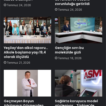
zorunluluğu getirildi
Temmuz 24, 2026
Temmuz 24, 2026
Yeşilay’dan alkol raporu…
Gençliğin sırrı bu
Alkole başlama yaşı 19,4
molekülde gizli
olarak ölçüldü
Temmuz 18, 2026
Temmuz 21, 2026
Geçmeyen Boyun
Sağlıkta koruyucu model
Ağrılarınızı Görmezden
güçleniyor… Türkiye’de