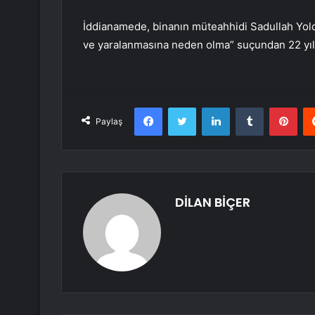
İddianamede, binanın müteahhidi Sadullah Yoldaş
ve yaralanmasına neden olma” suçundan 22 yıl 
Facebook
Twitter
LinkedIn
Tumblr
Pint
Paylaş
DİLAN BİÇER