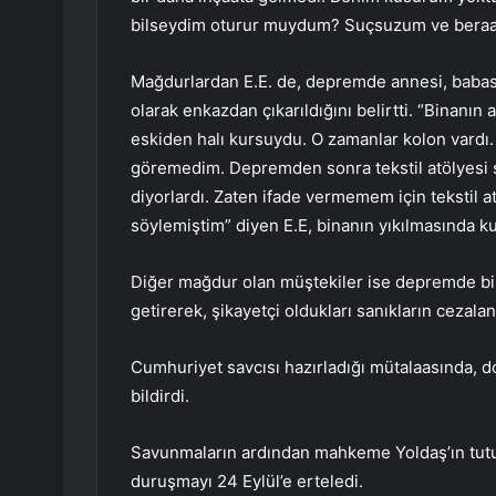
bilseydim oturur muydum? Suçsuzum ve beraat
Mağdurlardan E.E. de, depremde annesi, babası v
olarak enkazdan çıkarıldığını belirtti. “Binanın 
eskiden halı kursuydu. O zamanlar kolon vardı.
göremedim. Depremden sonra tekstil atölyesi sah
diyorlardı. Zaten ifade vermemem için tekstil at
söylemiştim” diyen E.E, binanın yıkılmasında k
Diğer mağdur olan müştekiler ise depremde bina
getirerek, şikayetçi oldukları sanıkların cezaland
Cumhuriyet savcısı hazırladığı mütalaasında, d
bildirdi.
Savunmaların ardından mahkeme Yoldaş’ın tutu
duruşmayı 24 Eylül’e erteledi.