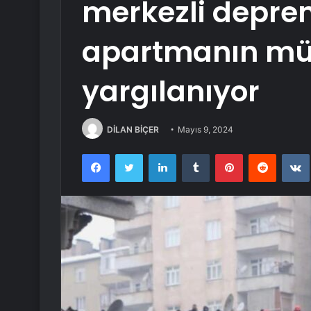
merkezli depre
apartmanın mü
yargılanıyor
DİLAN BİÇER
Mayıs 9, 2024
Facebook
Twitter
LinkedIn
Tumblr
Pinterest
Reddit