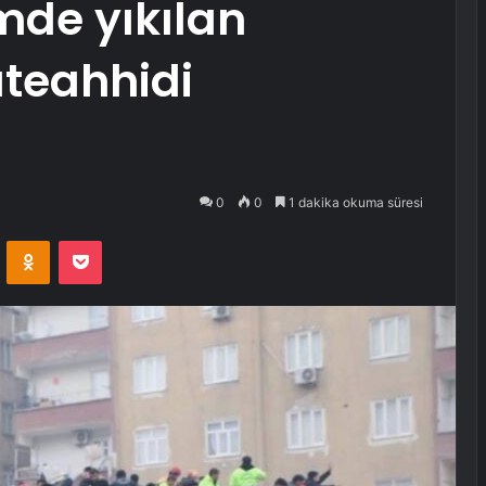
mde yıkılan
teahhidi
0
0
1 dakika okuma süresi
VKontakte
Odnoklassniki
Pocket