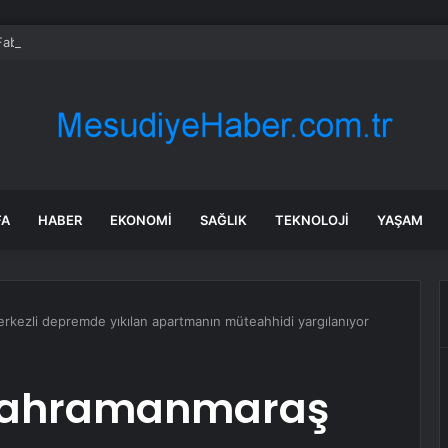
e Fabrikada Yangın
FA
HABER
EKONOMI
SAĞLIK
TEKNOLOJI
YAŞAM
rkezli depremde yıkılan apartmanın müteahhidi yargılanıyor
 Kahramanmaraş