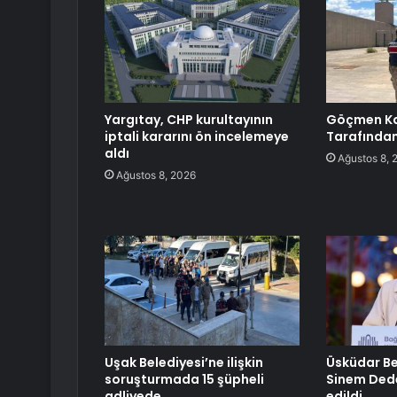
Yargıtay, CHP kurultayının
Göçmen Ka
iptali kararını ön incelemeye
Tarafından
aldı
Ağustos 8, 
Ağustos 8, 2026
Uşak Belediyesi’ne ilişkin
Üsküdar Be
soruşturmada 15 şüpheli
Sinem Dede
adliyede
edildi