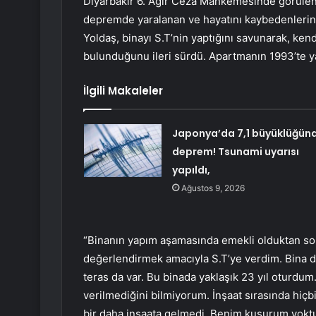
Diyarbakır 6. Ağır Ceza Mahkemesinde görülen 
depremde yaralanan ve hayatını kaybedenlerin 
Yoldaş, binayı S.T’nin yaptığını savunarak, ken
bulunduğunu ileri sürdü. Apartmanın 1993’te yap
İlgili Makaleler
Japonya’da 7,1 büyüklüğün
deprem! Tsunami uyarısı
yapıldı,
Ağustos 9, 2026
“Binanın yapım aşamasında emekli olduktan son
değerlendirmek amacıyla S.T’ye verdim. Bina dük
teras da var. Bu binada yaklaşık 23 yıl oturdum.
verilmediğini bilmiyorum. İnşaat sırasında hiçb
bir daha inşaata gelmedi. Benim kusurum yoktu