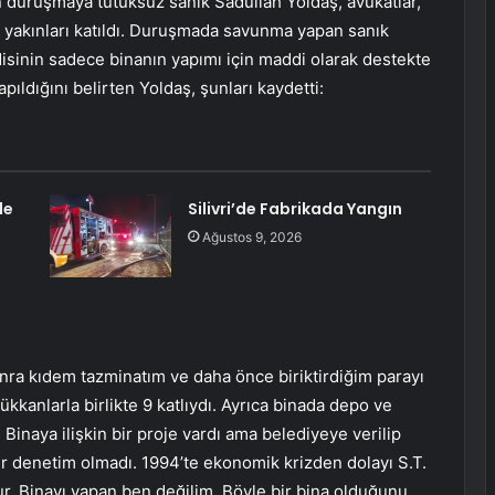
duruşmaya tutuksuz sanık Sadullah Yoldaş, avukatlar,
yakınları katıldı. Duruşmada savunma yapan sanık
disinin sadece binanın yapımı için maddi olarak destekte
ıldığını belirten Yoldaş, şunları kaydetti:
de
Silivri’de Fabrikada Yangın
Ağustos 9, 2026
ra kıdem tazminatım ve daha önce biriktirdiğim parayı
kanlarla birlikte 9 katlıydı. Ayrıca binada depo ve
 Binaya ilişkin bir proje vardı ama belediyeye verilip
ir denetim olmadı. 1994’te ekonomik krizden dolayı S.T.
r. Binayı yapan ben değilim. Böyle bir bina olduğunu