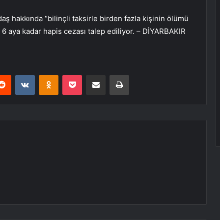
 hakkında “bilinçli taksirle birden fazla kişinin ölümü
6 aya kadar hapis cezası talep ediliyor. – DİYARBAKIR
erest
Reddit
VKontakte
Odnoklassniki
Pocket
E-Posta ile paylaş
Yazdır