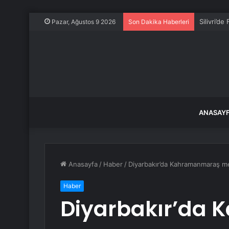
Silivri’d
Pazar, Ağustos 9 2026
Son Dakika Haberleri
ANASAY
Anasayfa
/
Haber
/
Diyarbakır’da Kahramanmaraş me
Haber
Diyarbakır’da