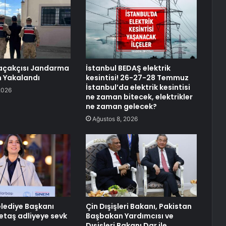
çakçısı Jandarma
İstanbul BEDAŞ elektrik
 Yakalandı
kesintisi! 26-27-28 Temmuz
İstanbul’da elektrik kesintisi
2026
ne zaman bitecek, elektrikler
ne zaman gelecek?
Ağustos 8, 2026
lediye Başkanı
Çin Dışişleri Bakanı, Pakistan
taş adliyeye sevk
Başbakan Yardımcısı ve
Dışişleri Bakanı Dar ile