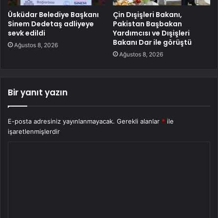
Üsküdar Belediye Başkanı
Çin Dışişleri Bakanı,
Sinem Dedetaş adliyeye
Pakistan Başbakan
sevk edildi
Yardımcısı ve Dışişleri
Bakanı Dar ile görüştü
Ağustos 8, 2026
Ağustos 8, 2026
Bir yanıt yazın
E-posta adresiniz yayınlanmayacak.
Gerekli alanlar
*
ile
işaretlenmişlerdir
Y
o
r
u
m