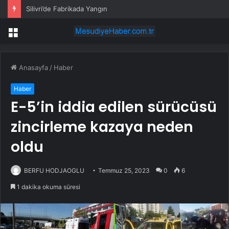
Silivri’de Fabrikada Yangın
Menü
Anasayfa
/
Haber
Haber
E-5’in iddia edilen sürücüsü
zincirleme kazaya neden
oldu
BERFU HODJAOGLU
Temmuz 25, 2023
0
6
1 dakika okuma süresi