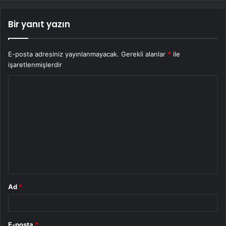
Bir yanıt yazın
E-posta adresiniz yayınlanmayacak.
Gerekli alanlar
*
ile
işaretlenmişlerdir
Y
o
r
u
m
*
Ad
*
E-posta
*