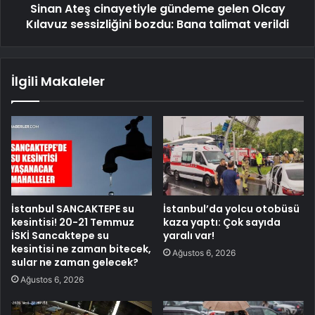
Sinan Ateş cinayetiyle gündeme gelen Olcay
Kılavuz sessizliğini bozdu: Bana talimat verildi
İlgili Makaleler
İstanbul SANCAKTEPE su
İstanbul’da yolcu otobüsü
kesintisi! 20-21 Temmuz
kaza yaptı: Çok sayıda
İSKİ Sancaktepe su
yaralı var!
kesintisi ne zaman bitecek,
Ağustos 6, 2026
sular ne zaman gelecek?
Ağustos 6, 2026