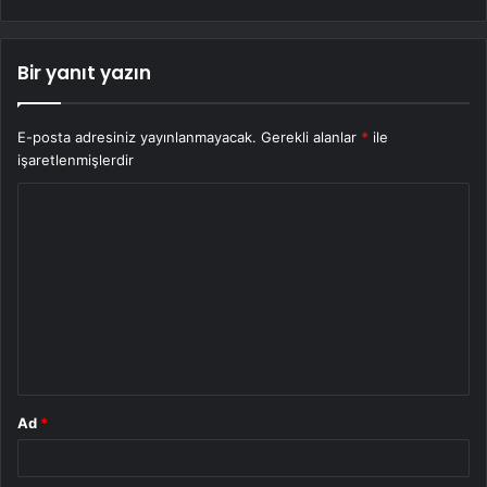
Bir yanıt yazın
E-posta adresiniz yayınlanmayacak.
Gerekli alanlar
*
ile
işaretlenmişlerdir
Y
o
r
u
m
*
Ad
*