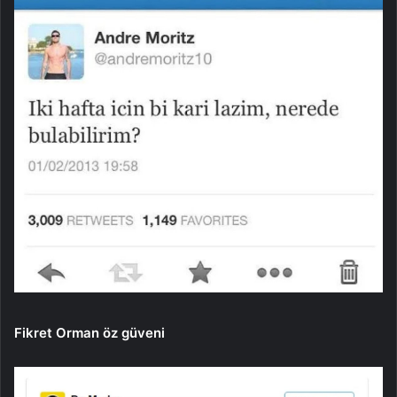
Fikret Orman öz güveni