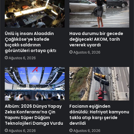
Ünlü iş insanı Alaaddin
Hava durumu bir gecede
Çağlıköse’ye kafede
değişecek! AKOM, tarih
bıçaklı saldırının
vererek uyardı
görüntüleri ortaya çıktı
Ağustos 6, 2026
Ağustos 6, 2026
Albüm: 2026 Dünya Yapay
Facianın eşiğinden
Zeka Konferansı’na Çin
dönüldü: Hafriyat kamyonu
Yapımı Süper Düğüm
takla atıp karşı şeride
Teknolojileri Damga Vurdu
devrildi
Ağustos 6, 2026
Ağustos 6, 2026