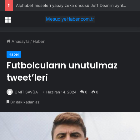
Alphabet hisseleri yapay zeka öncüsü Jeff Dean’in ayrılmasıyla %5 düştü
Menü
Anasayfa
/
Haber
Haber
Futbolcuların unutulmaz
tweet’leri
ÜMİT SAVĞA
Haziran 14, 2024
0
0
Bir dakikadan az