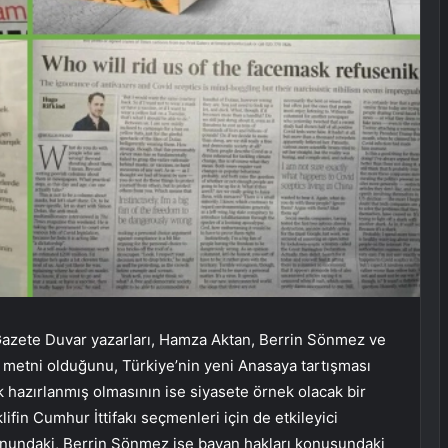
. Gazete Duvar yazarları, Hamza Aktan, Berrin Sönmez ve
 metni olduğunu, Türkiye’nin yeni Anasaya tartışması
k hazırlanmış olmasının ise siyasete örnek olacak bir
lifin Cumhur İttifakı seçmenleri için de etkileyici
nundaki, Berrin Sönmez ise bayan hakları konusundaki