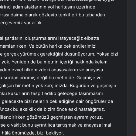
rinci adım ataklarının yol haritasını üzerinde
onrası daima olarak gözleyip tenkitleri bu tabandan
erçevemiz var artık.
 şartlarını oluşturmalarını isteyeceğiz elbette
amamlanırken. Ve bütün harika beklentilerimizi
ne gerçek yürümek gerektiğini düşünüyorum. Yoksa bizi
u yok. Yeniden de bu metnin içeriği hakkında kelam
eyden evvel ülkemizdeki anayasaların ve anayasa
k kusurdan arınmış değil bu metin de. Geçmişe ve
çalışan bir metin yok karşımızda. Bugünün ve geçmişin
nkü kusurların tespit edilip geleceğe taşınmasını
n gelecekte bizi nelerin beklediğine dair öngörüler de
Ancak bu eksiklik de bizim önce eski hastalığımız.
killendirirken gözümüzü geçmişten ayıramıyoruz.
rse o vakit bunu ayrıntılıca tartışmak ve anayasa imal
 hâlâ önümüzde, bizi bekliyor.