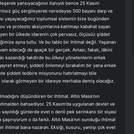
leşerek yansıyacağının ilanıydı bence 25 Kasım
rantısız güç sergileyerek neredeyse 500 bayanı darp ve
ası yaşayacağımız toplumsal sistemin bize bugünden
 şov ve protesto aksiyonlarına katılmayı kabahat sayan
leyen bir ülkede idarenin çok pervasız, ölçüsüz şiddet
imize ayna tuttu. Ve bu tablo bir ihtimal değil. Yaşanan
vam edeceği de apaçık bir gerçek. Aması, fakatı, lâkini
kı kazandığı takdirde bu ülkeyi yönetenlerin erkek
gayret etmeyi, şiddeti önlemeyi bırakalım bir yana erkek
ete şiddeti tedbire misyonunu hatırlatmayı bile
 olarak görmeyen bir idareye merhaba demiş olacağız.
lmadığını düşündüren bir ihtimal. Altılı Masa’nın
ihtimalden bahsediyor. 25 Kasım’da uygulanan devlet ve
sayıldığı günlerde evet o denli pek serinkanlı bir siyasi
aşırıyorum o da farklı. Altılı Masa’nın sunduğu ihtimal
bir ihtimal bana nazaran. Eksiği, kusuru, yanlışı çok evet