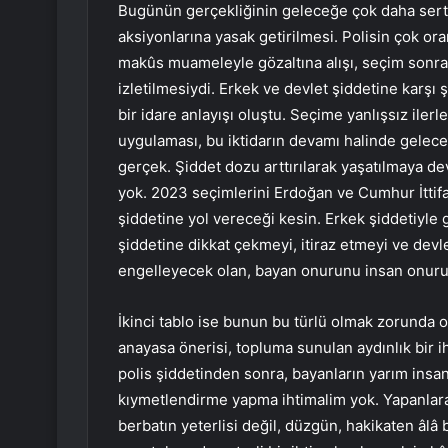
Bugünün gerçekliğinin geleceğe çok daha sert
aksiyonlarına yasak getirilmesi. Polisin çok o
makûs muameleyle gözaltına alışı, seçim sonr
izletilmesiydi. Erkek ve devlet şiddetine karşı
bir idare anlayışı oluştu. Seçime yanlışsız iler
uygulaması, bu iktidarın devamı halinde geleceğ
gerçek. Şiddet dozu arttırılarak yaşatılmaya de
yok. 2023 seçimlerini Erdoğan ve Cumhur İttifa
şiddetine yol vereceği kesin. Erkek şiddetiyle 
şiddetine dikkat çekmeyi, itiraz etmeyi ve devl
engelleyecek olan, bayan onurunu insan onuru
İkinci tablo ise bunun bu türlü olmak zorunda o
anayasa önerisi, topluma sunulan aydınlık bir 
polis şiddetinden sonra, bayanların yarım insan 
kıymetlendirme yapma ihtimalim yok. Yapanlara ş
berbatın yeterlisi değil, düzgün, hakikaten âlâ 