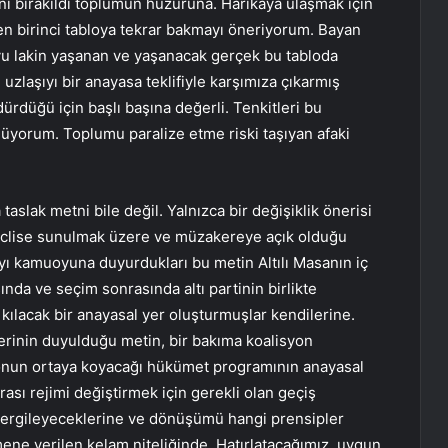
ânı bırakıldı toplumun huzuruna. Harikaya ulaşmak için
n birinci tabloya tekrar bakmayı öneriyorum. Bayan
yu lakin yaşanan ve yaşanacak gerçek bu tabloda
 uzlaşıyı bir anayasa teklifiyle karşımıza çıkarmış
dürdüğü için başlı başına değerli. Tenkitleri bu
yorum. Toplumu paralize etme riski taşıyan afaki
aslak metni bile değil. Yalnızca bir değişiklik önerisi
eclise sunulmak üzere ve müzakereye açık olduğu
mayı kamuoyuna duyurdukları bu metin Altılı Masanın iç
ında ve seçim sonrasında altı partinin birlikte
kılacak bir anayasal yer oluşturmuşlar kendilerine.
lerinin duyulduğu metin, bir bakıma koalisyon
syonun ortaya koyacağı hükümet programının anayasal
ası rejimi değiştirmek için gerekli olan geçiş
 sergileyeceklerine ve dönüşümü hangi prensipler
ene verilen kelam niteliğinde. Hatırlatacağımız, uygun