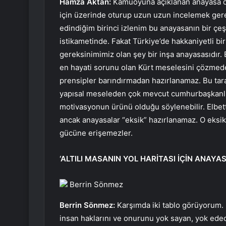
Hamza Aktan:
Kamuoyuna açıklanan anayasa deği
için üzerinde oturup uzun uzun incelemek ger
edindiğim birinci izlenim bu anayasanın bir çeş
istikametinde. Fakat Türkiye’de hakkaniyetli bir
gereksinimimiz olan şey bir inşa anayasasıdır. 
en hayati sorunu olan Kürt meselesini çözmeden
prensipler barındırmadan hazırlanamaz. Bu taraf
yapısal meseleden çok mevcut cumhurbaşkanlığı 
motivasyonun ürünü olduğu söylenebilir. Elbette
ancak anayasalar “eksik” hazırlanamaz. O eksi
gücüne erişemezler.
‘ALTILI MASANIN YOL HARİTASI İÇİN ANAYA
Berrin Sönmez
Berrin Sönmez:
Karşımda iki tablo görüyorum. B
insan haklarını ve onurunu yok sayan, yok edece