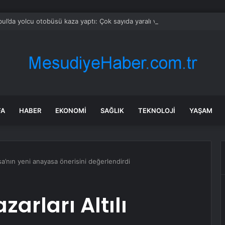
bul’da yolcu otobüsü kaza yaptı: Çok sayıda yaralı var!
FA
HABER
EKONOMI
SAĞLIK
TEKNOLOJI
YAŞAM
sa’nın yeni anayasa önerisini değerlendirdi
arları Altılı