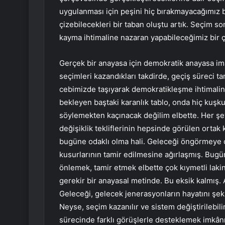
uygulanması için peşini hiç bırakmayacağımız bi
çizebilecekleri bir taban oluştu artık. Seçim s
kayma ihtimaline nazaran yapabileceğimiz bir ç
Gerçek bir anayasa için demokratik anayasa imal
seçimleri kazandıkları takdirde, geçiş süreci t
cebimizde taşıyarak demokratikleşme ihtimali
bekleyen baştaki karanlık tablo, onda hiç kuşk
söylemekten kaçınacak değilim elbette. Her ş
değişiklik tekliflerinin hepsinde görülen orta
bugüne odaklı olma hali. Geleceği öngörmeye 
kusurlarının tamir edilmesine ağırlaşmış. Bugü
önlemek, tamir etmek elbette çok kıymetli laki
gerekir bir anayasal metinde. Bu eksik kalmış. 
Geleceği, gelecek jenerasyonların hayatını şe
Neyse, seçim kazanılır ve sistem değiştirilebili
sürecinde farklı görüşlerle desteklemek imkânı