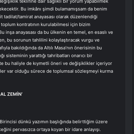
şiklik teklifine dair sağlıklı bir yorum yapabilmek
ekecektir. Bu imkânı şimdi bulamamışsam da benim
it tadilat/tamirat anayasası olarak düzenlendiği
 toplum kontratının kurulabilmesi için bizim
Bu inşa anayasası da bu ülkenin en temel, en esaslı ve
, bu sorunun tahlilini kolaylaştıracak vurgu ve
ıyla bakıldığında da Altılı Masa’nın önerisinin bu
sisteminin yarattığı tahribatları onarıcı bir
 bu haliyle de kıymetli öneri ve değişiklikler içeriyor
kler var olduğu sürece de toplumsal sözleşmeyi kurma
SAL ZEMİN’
irincisi dünkü yazımın başlığında belirttiğim üzere
ğini pervasızca ortaya koyan bir idare anlayışı.