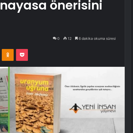
nayasa önerisini
0
12
6 dakika okuma süresi
VKontakte
Odnoklassniki
Pocket