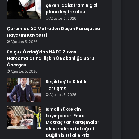
çeken iddia: İran’ın gizli
planı deşifre oldu
Ağustos 5, 2026
Çorum’da 30 Metreden Düşen Paraşütçü
Hayatını Kaybetti
Ağustos 5, 2026
Selçuk Özdağ’dan NATO Zirvesi
Harcamalarına İlişkin 8 Bakanlığa Soru
Önergesi
Ağustos 5, 2026
Beşiktaş’ta Silahlı
Tartışma
Ağustos 5, 2026
İsmail Yüksek’in
kayınpederi Emre
Matraş’tan tartışmaları
alevlendiren fotoğraf…
Düğün bitti aile krizi