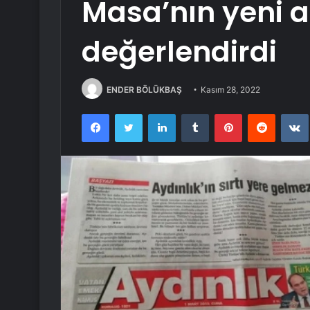
Masa’nın yeni a
değerlendirdi
ENDER BÖLÜKBAŞ
Kasım 28, 2022
Facebook
Twitter
LinkedIn
Tumblr
Pinterest
Reddit