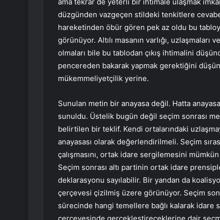
ama tekrar de yeterli bir ihtimale ulaşmak imk
düzgünden vazgeçen stildeki tenkitlere cevabe
hareketinden öbür gören pek az oldu bu tablo
görünüyor. Altılı masanın varlığı, uzlaşmaları ve
olmaları bile bu tablodan çıkış ihtimalini düşün
pencereden bakarak yapmak gerektiğini düşünü
mükemmeliyetçilik yerine.
Sunulan metin bir anayasa değil. Hatta anayasa t
sunuldu. Üstelik bugün değil seçim sonrası m
belirtilen bir teklif. Kendi ortalarındaki uzlaş
anayasası olarak değerlendirilmeli. Seçim sıras
çalışmasını, ortak idare sergilemesini mümkün 
Seçim sonrası altı partinin ortak idare prensip
deklarasyonu sayılabilir. Bir yandan da koali
çerçevesi çizilmiş üzere görünüyor. Seçim sonr
sürecinde hangi temellere bağlı kalarak idare
çerçevesinde gerçekleştireceklerine dair seçm