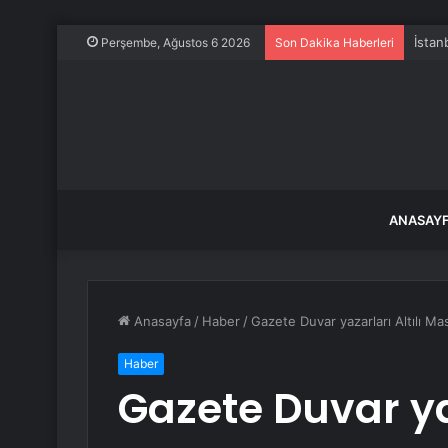
İstan
Perşembe, Ağustos 6 2026
Son Dakika Haberleri
ANASAY
Anasayfa
/
Haber
/
Gazete Duvar yazarları Altılı Ma
Haber
Gazete Duvar yaz