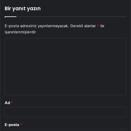
Bir yanıt yazın
E-posta adresiniz yayınlanmayacak.
Gerekli alanlar
*
ile
işaretlenmişlerdir
Y
o
r
u
m
*
Ad
*
E-posta
*