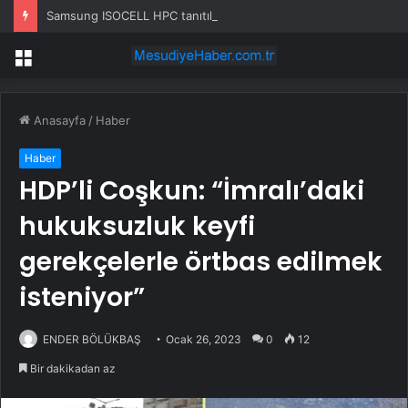
Samsung ISOCELL HPC tanıtıldı: 200 MP sensör, 16 bit HDR ve 8K video
Menü
Anasayfa
/
Haber
Haber
HDP’li Coşkun: “İmralı’daki
hukuksuzluk keyfi
gerekçelerle örtbas edilmek
isteniyor”
ENDER BÖLÜKBAŞ
Ocak 26, 2023
0
12
Bir dakikadan az