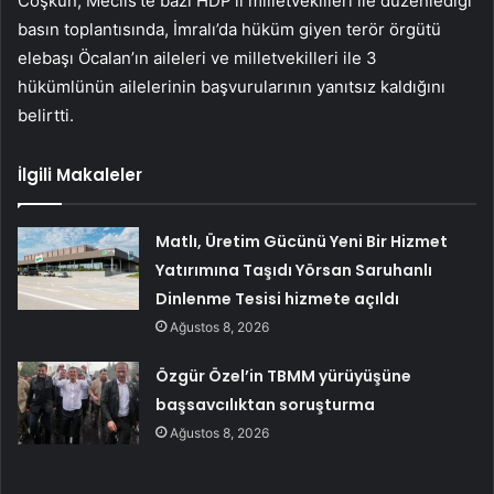
Coşkun, Meclis’te bazı HDP’li milletvekilleri ile düzenlediği
basın toplantısında, İmralı’da hüküm giyen terör örgütü
elebaşı Öcalan’ın aileleri ve milletvekilleri ile 3
hükümlünün ailelerinin başvurularının yanıtsız kaldığını
belirtti.
İlgili Makaleler
Matlı, Üretim Gücünü Yeni Bir Hizmet
Yatırımına Taşıdı Yörsan Saruhanlı
Dinlenme Tesisi hizmete açıldı
Ağustos 8, 2026
Özgür Özel’in TBMM yürüyüşüne
başsavcılıktan soruşturma
Ağustos 8, 2026