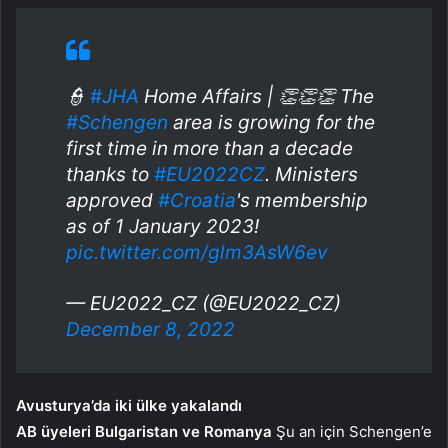
👮
#JHA
Home Affairs | 👏👏👏 The
#Schengen
area is growing for the
first time in more than a decade
thanks to
#EU2022CZ
. Ministers
approved
#Croatia
's membership
as of 1 January 2023!
pic.twitter.com/glm3AsW6ev
— EU2022_CZ (@EU2022_CZ)
December 8, 2022
Avusturya’da iki ülke yakalandı
AB üyeleri Bulgaristan ve Romanya
Şu an için Schengen’e