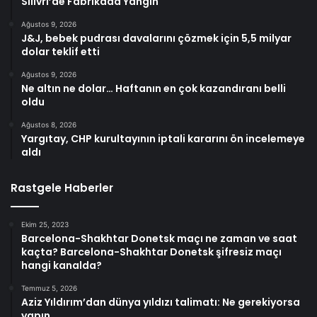
Silivri’de Fabrikada Yangın
Ağustos 9, 2026
J&J, bebek pudrası davalarını çözmek için 5,5 milyar
dolar teklif etti
Ağustos 9, 2026
Ne altın ne dolar… Haftanın en çok kazandıranı belli
oldu
Ağustos 8, 2026
Yargıtay, CHP kurultayının iptali kararını ön incelemeye
aldı
Rastgele Haberler
Ekim 25, 2023
Barcelona-Shakhtar Donetsk maçı ne zaman ve saat
kaçta? Barcelona-Shakhtar Donetsk şifresiz maçı
hangi kanalda?
Temmuz 5, 2026
Aziz Yıldırım’dan dünya yıldızı talimatı: Ne gerekiyorsa
yapın