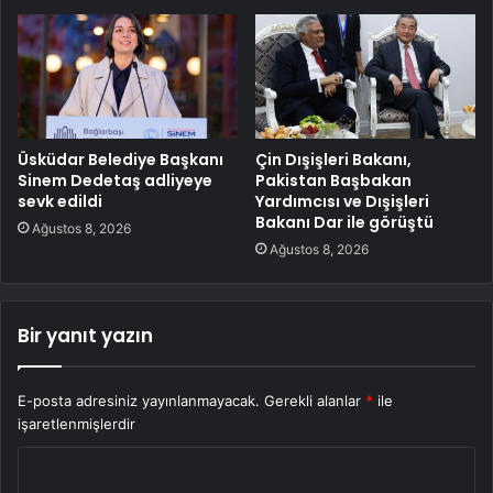
Üsküdar Belediye Başkanı
Çin Dışişleri Bakanı,
Sinem Dedetaş adliyeye
Pakistan Başbakan
sevk edildi
Yardımcısı ve Dışişleri
Bakanı Dar ile görüştü
Ağustos 8, 2026
Ağustos 8, 2026
Bir yanıt yazın
E-posta adresiniz yayınlanmayacak.
Gerekli alanlar
*
ile
işaretlenmişlerdir
Y