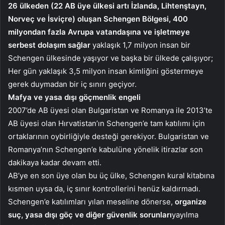
26 ülkeden (22 AB üye ülkesi artı İzlanda, Lihtenştayn,
Norveç ve İsviçre) oluşan Schengen Bölgesi, 400
milyondan fazla Avrupa vatandaşına ve işletmeye
serbest dolaşım sağlar
yaklaşık 1,7 milyon insan bir
Schengen ülkesinde yaşıyor ve başka bir ülkede çalışıyor;
Her gün yaklaşık 3,5 milyon insan kimliğini göstermeye
gerek duymadan bir iç sınırı geçiyor.
Mafya ve yasa dışı göçmenlik engeli
2007’de AB üyesi olan Bulgaristan ve Romanya ile 2013’te
AB üyesi olan Hırvatistan’ın Schengen’e tam katılımı için
ortaklarının oybirliğiyle desteği gerekiyor. Bulgaristan ve
Romanya’nın Schengen’e kabulüne yönelik itirazlar son
dakikaya kadar devam etti.
AB’ye en son üye olan bu üç ülke, Schengen kural kitabına
kısmen uysa da, iç sınır kontrollerini henüz kaldırmadı.
Schengen’e katılımları yılan meseline dönerse,
organize
suç, yasa dışı göç ve diğer güvenlik sorunları
yayılma