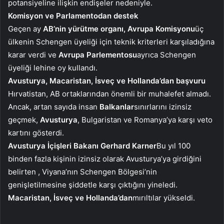
potansiyeline ilişkin endişeler nedeniyle.
Komisyon ve Parlamentodan destek
Geçen ay
AB’nin yürütme organı, Avrupa Komisyonu
üç
ülkenin Schengen üyeliği için teknik kriterleri karşıladığına
karar verdi ve
Avrupa Parlementosu
ayrıca Schengen
üyeliği lehine oy kullandı.
Avusturya, Macaristan, İsveç ve Hollanda’dan başvuru
Hırvatistan, AB ortaklarından önemli bir muhalefet almadı.
Ancak, artan sayıda insan
Balkanlar
sınırlarını izinsiz
geçmek,
Avusturya
, Bulgaristan ve Romanya’ya karşı veto
kartını gösterdi.
Avusturya İçişleri Bakanı Gerhard Karner
Bu yıl 100
binden fazla kişinin izinsiz olarak Avusturya’ya girdiğini
belirten , Viyana’nın Schengen Bölgesi’nin
genişletilmesine şiddetle karşı çıktığını yineledi.
Macaristan, İsveç ve Hollanda’dan
mırıltılar yükseldi.