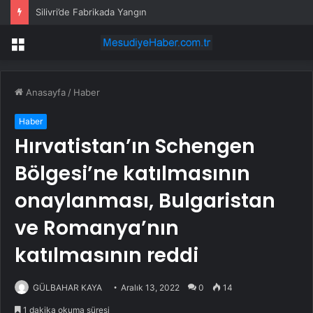
Silivri’de Fabrikada Yangın
Menü
Anasayfa
/
Haber
Haber
Hırvatistan’ın Schengen
Bölgesi’ne katılmasının
onaylanması, Bulgaristan
ve Romanya’nın
katılmasının reddi
GÜLBAHAR KAYA
Aralık 13, 2022
0
14
1 dakika okuma süresi