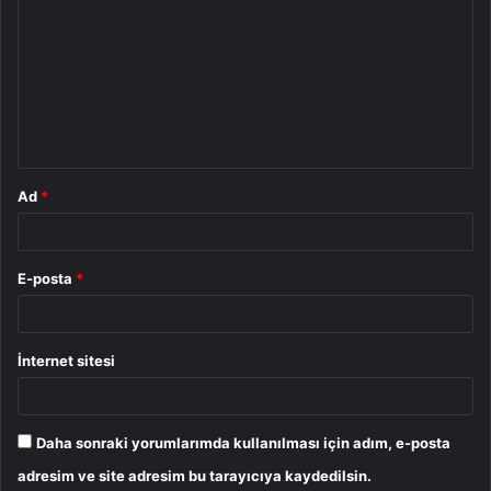
o
r
u
m
*
Ad
*
E-posta
*
İnternet sitesi
Daha sonraki yorumlarımda kullanılması için adım, e-posta
adresim ve site adresim bu tarayıcıya kaydedilsin.