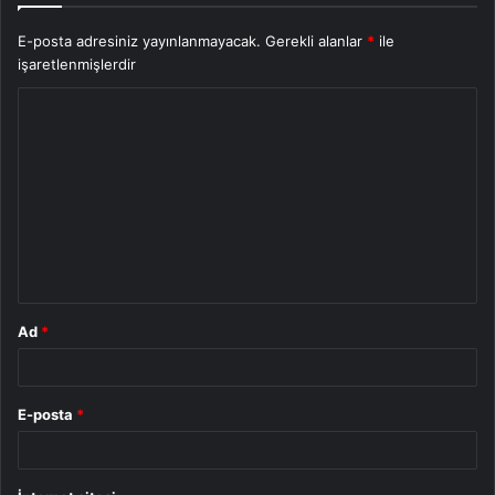
E-posta adresiniz yayınlanmayacak.
Gerekli alanlar
*
ile
işaretlenmişlerdir
Y
o
r
u
m
*
Ad
*
E-posta
*