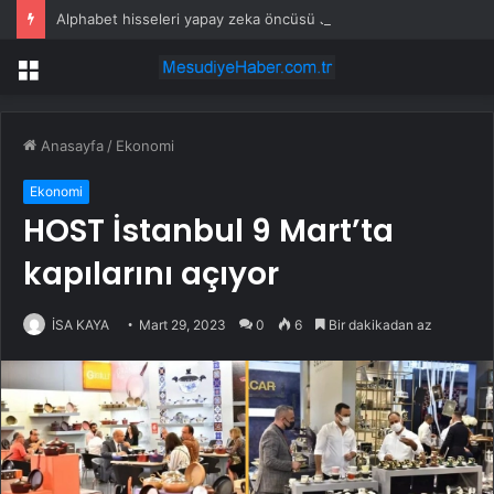
Alphabet hisseleri yapay zeka öncüsü Jeff Dean’in ayrılmasıyla %5 düştü
Menü
Anasayfa
/
Ekonomi
Ekonomi
HOST İstanbul 9 Mart’ta
kapılarını açıyor
İSA KAYA
Mart 29, 2023
0
6
Bir dakikadan az