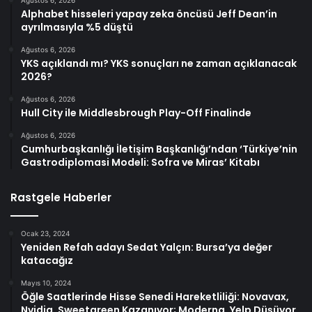
Ağustos 6, 2026
Alphabet hisseleri yapay zeka öncüsü Jeff Dean’in
ayrılmasıyla %5 düştü
Ağustos 6, 2026
YKS açıklandı mı? YKS sonuçları ne zaman açıklanacak
2026?
Ağustos 6, 2026
Hull City ile Middlesbrough Play-Off Finalinde
Ağustos 6, 2026
Cumhurbaşkanlığı İletişim Başkanlığı’ndan ‘Türkiye’nin
Gastrodiplomasi Modeli: Sofra ve Miras’ Kitabı
Rastgele Haberler
Ocak 23, 2024
Yeniden Refah adayı Sedat Yalçın: Bursa’ya değer
katacağız
Mayıs 10, 2024
Öğle Saatlerinde Hisse Senedi Hareketliliği: Novavax,
Nvidia, Sweetgreen Kazanıyor; Moderna, Yelp Düşüyor