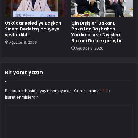
Üsküdar Belediye Başkanı
Çin Dışişleri Bakanı,
Sinem Dedetaş adliyeye
Pakistan Başbakan
sevk edildi
Yardımcısı ve Dışişleri
Bakanı Dar ile görüştü
Ağustos 8, 2026
Ağustos 8, 2026
Bir yanıt yazın
E-posta adresiniz yayınlanmayacak.
Gerekli alanlar
*
ile
işaretlenmişlerdir
Y
o
r
u