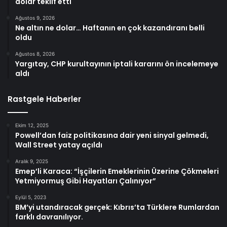
dolar teklif etti
Ağustos 9, 2026
Ne altın ne dolar… Haftanın en çok kazandıranı belli
oldu
Ağustos 8, 2026
Yargıtay, CHP kurultayının iptali kararını ön incelemeye
aldı
Rastgele Haberler
Ekim 12, 2025
Powell’dan faiz politikasına dair yeni sinyal gelmedi,
Wall Street yatay açıldı
Aralık 9, 2025
Emep’li Karaca: “İşçilerin Emeklerinin Üzerine Çökmeleri
Yetmiyormuş Gibi Hayatları Çalınıyor”
Eylül 5, 2023
BM’yi utandıracak gerçek: Kıbrıs’ta Türklere Rumlardan
farklı davranılıyor.