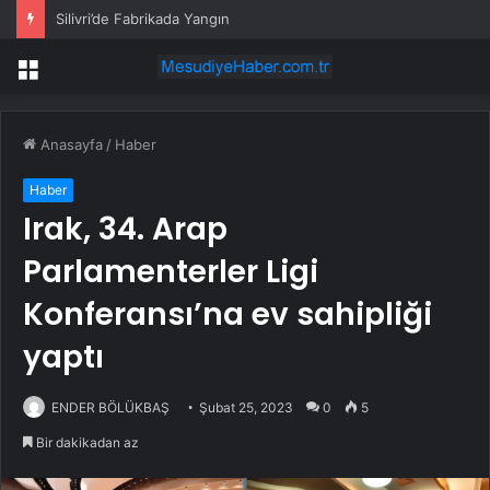
Silivri’de Fabrikada Yangın
Menü
Anasayfa
/
Haber
Haber
Irak, 34. Arap
Parlamenterler Ligi
Konferansı’na ev sahipliği
yaptı
ENDER BÖLÜKBAŞ
Şubat 25, 2023
0
5
Bir dakikadan az