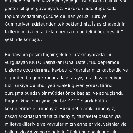
mücadelemizden vazgeçmeyeceğiz. Bu davada bilimin yol
göstericiliğine güveniyoruz. Hukukun üstünlüğü kadar
toplum vicdanının gücüne de inanıyoruz. Türkiye
Cumhuriyeti adaletinden tek beklentimiz, İsias cinayetinin
faillerinin bizden aldıkları her canın bedelini ödemesidir”
şeklinde konuştu.
Bu davanın peşini hiçbir şekilde bırakmayacaklarını
vurgulayan KKTC Başbakanı Ünal Üstel, “Bu depremde
bizlerde çocuklarımızı kaybettik. Yavrularımızı kaybettik. ve
o günden bu güne kadar adalet arayışımız devam ediyor.
Biz Türkiye Cumhuriyeti adaleti güveniyoruz. Birinci
duruşma bundan bir müddet önce başladı ve sonuçlandı.
Bugün ikinci duruşma için biz KKTC olarak bütün
kesimlerimizle buradayız. Hükumet olarak buradayız,
bakan arkadaşlarımızla buradayız, muhalefet başkanıyla,
milletvekilleriyle ve yavrularımızın anneleriyle, yakınlarıyla,
halkımızla Adıyaman’a geldik. Çünkü bu çocuklar artık