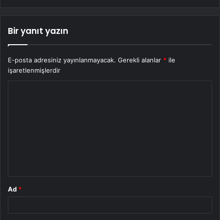
Bir yanıt yazın
E-posta adresiniz yayınlanmayacak.
Gerekli alanlar
*
ile
işaretlenmişlerdir
Y
o
r
u
m
*
Ad
*