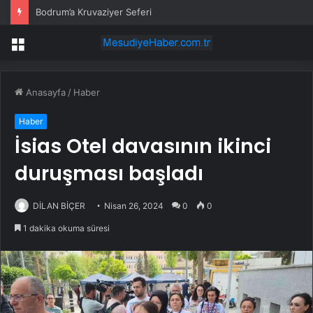
Bodrum’a Kruvaziyer Seferi
Menü
Anasayfa
/
Haber
Haber
İsias Otel davasının ikinci
duruşması başladı
DİLAN BİÇER
Nisan 26, 2024
0
0
1 dakika okuma süresi