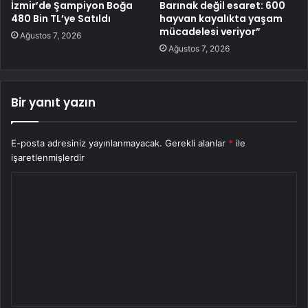
İzmir’de Şampiyon Boğa
Barınak değil esaret: 600
480 Bin TL’ye Satıldı
hayvan kayalıkta yaşam
mücadelesi veriyor”
Ağustos 7, 2026
Ağustos 7, 2026
Bir yanıt yazın
E-posta adresiniz yayınlanmayacak.
Gerekli alanlar
*
ile
işaretlenmişlerdir
Y
o
r
u
m
*