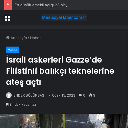
En düşük emekli aylığı 23 bin 552 liraya yükseltildi
Menü
Anasayfa
/
Haber
Haber
İsrail askerleri Gazze’de
Filistinli balıkçı teknelerine
ateş açtı
ENDER BÖLÜKBAŞ
Ocak 15, 2023
0
9
Bir dakikadan az