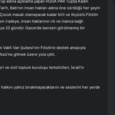
grup adına açıklama yapan HÜDA PAR Tuşba Kadın
Tarih, Batı’nın insan hakları adına öne sürdüğü her şeyin
ocuk masalı olamayacak kadar kirli ve ikiyüzlü.Filistin
n iradeye, insan haklarının ırk ve inanca bağlı
nya 20 gündür Gazze’de benzeri görülmemiş bir
m Vakfı Van Şubesi’nin Filistin’e destek amacıyla
ssü’ne gitmek üzere yola çıktı.
ve sivil toplum kuruluşu temsilcileri, İsrail’in
 halkını yalnız bırakmayacaklarını ve seslerini her yerde