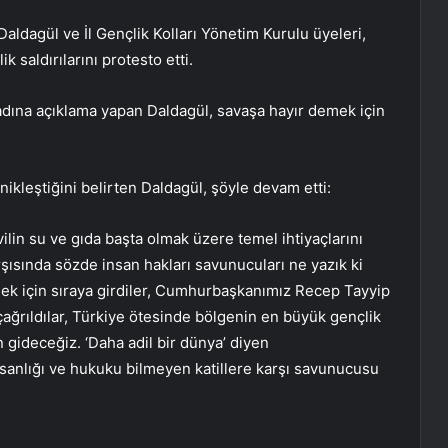
 Daldagül ve İl Gençlik Kolları Yönetim Kurulu üyeleri,
ik saldırılarını protesto etti.
 adına açıklama yapan Daldagül, savaşa hayır demek için
kleştiğini belirten Daldagül, şöyle devam etti:
vilin su ve gıda başta olmak üzere temel ihtiyaçlarını
rşısında sözde insan hakları savunucuları ne yazık ki
lemek için sıraya girdiler, Cumhurbaşkanımız Recep Tayyip
 çağrıldılar, Türkiye ötesinde bölgenin en büyük gençlik
n gideceğiz. ‘Daha adil bir dünya’ diyen
anlığı ve hukuku bilmeyen katillere karşı savunucusu