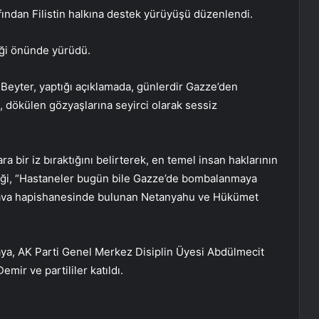
afından Filistin halkına destek yürüyüşü düzenlendi.
liği önünde yürüdü.
 Beyter, yaptığı açıklamada, günlerdir Gazze’den
, dökülen gözyaşlarına seyirci olarak sessiz
kara bir iz bıraktığını belirterek, en temel insan haklarının
ndiği, “Hastaneler bugün bile Gazze’de bombalanmaya
k hava hapishanesinde bulunan Netanyahu ve Hükümet
aya, AK Parti Genel Merkez Disiplin Üyesi Abdülmecit
ir ve partililer katıldı.