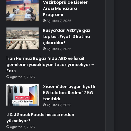
Vezirköprü’de Liseler
Arası Münazara
Programı
Ağustos 7, 2026
Rusya’dan ABD’ye gaz
tepkisi: Fiyatı 3 katına
çıkardılar!
Ağustos 7, 2026
İran Hürmüz Boğazı’nda ABD ve İsrail
gemilerini yasaklayan tasarıyı inceliyor –
Fars
Ağustos 7, 2026
Xiaomi’den uygun fiyatlı
5G telefon: Redmi 17 5G
tanıtıldı
Ağustos 7, 2026
J & J Snack Foods hissesi neden
yükseliyor?
Ağustos 7, 2026