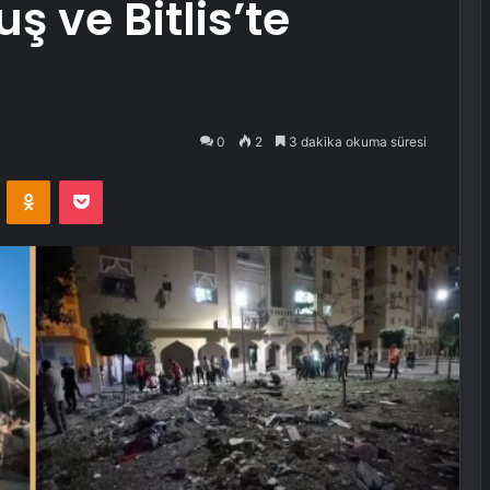
ş ve Bitlis’te
0
2
3 dakika okuma süresi
VKontakte
Odnoklassniki
Pocket