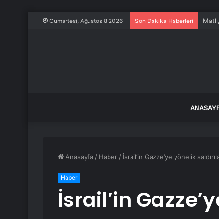
Matlı
Cumartesi, Ağustos 8 2026
Son Dakika Haberleri
ANASAY
Anasayfa
/
Haber
/
İsrail’in Gazze’ye yönelik saldırı
Haber
İsrail’in Gazze’y