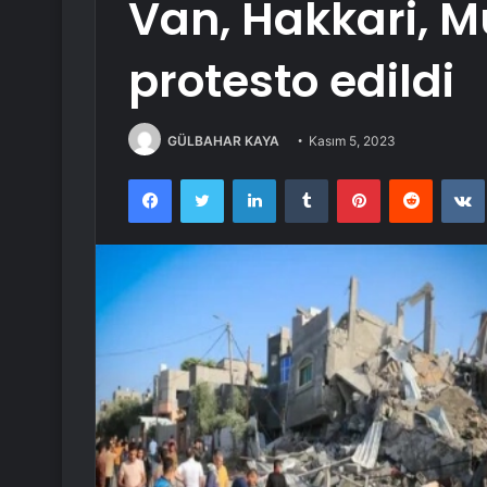
Van, Hakkari, Mu
protesto edildi
GÜLBAHAR KAYA
Kasım 5, 2023
Facebook
Twitter
LinkedIn
Tumblr
Pinterest
Reddit