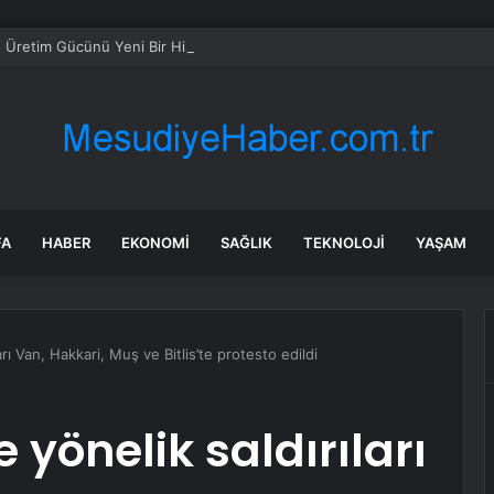
, Üretim Gücünü Yeni Bir Hizmet Yatırımına Taşıdı Yörsan Saruhanlı Dinle
FA
HABER
EKONOMI
SAĞLIK
TEKNOLOJI
YAŞAM
ları Van, Hakkari, Muş ve Bitlis’te protesto edildi
e yönelik saldırıları