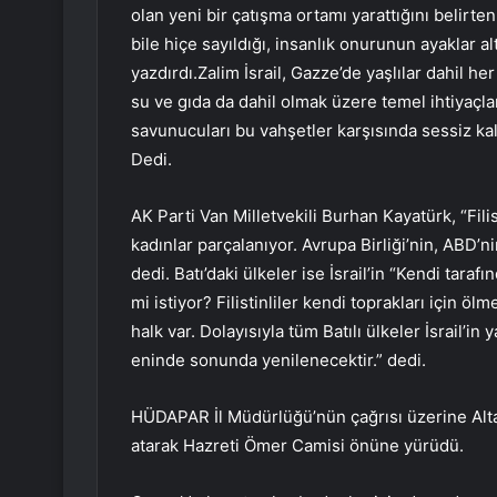
olan yeni bir çatışma ortamı yarattığını belirte
bile hiçe sayıldığı, insanlık onurunun ayaklar altı
yazdırdı.Zalim İsrail, Gazze’de yaşlılar dahil her
su ve gıda da dahil olmak üzere temel ihtiyaçlar
savunucuları bu vahşetler karşısında sessiz kaldı
Dedi.
AK Parti Van Milletvekili Burhan Kayatürk, “Fili
kadınlar parçalanıyor. Avrupa Birliği’nin, ABD’n
dedi. Batı’daki ülkeler ise İsrail’in “Kendi tar
mi istiyor? Filistinliler kendi toprakları için öl
halk var. Dolayısıyla tüm Batılı ülkeler İsrail’in y
eninde sonunda yenilenecektir.” dedi.
HÜDAPAR İl Müdürlüğü’nün çağrısı üzerine Altaylı
atarak Hazreti Ömer Camisi önüne yürüdü.