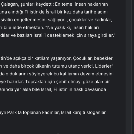
n Çalağan, şunları kaydetti: En temel insan haklarının
na alındığı Filistin’de İsrail bir kez daha tarihe adını
 sivilin engellenmesini sağlıyor. , çocuklar ve kadınlar,
ı bile elde etmekten. “Ne yazık ki, insan hakları
lar ve bazıları İsrail’i desteklemek için sıraya girdiler.”
stin’de açıkça bir katliam yaşanıyor. Çocuklar, bebekler,
in ve daha birçok ülkenin tutumu utanç verici. Liderler”
afında olduklarını söyleyerek bu katliamın devam etmesini
meye hazırlar. Toprakları için şehit olmayı göze alan bir
anında yer alsa bile İsrail, Filistin’in haklı davasında
 Park’ta toplanan kadınlar, İsrail karşıtı sloganlar