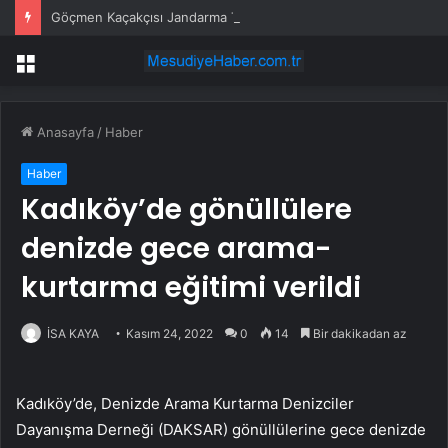
Göçmen Kaçakçısı Jandarma Tarafından Yakalandı
Menü
Anasayfa
/
Haber
Haber
Kadıköy’de gönüllülere
denizde gece arama-
kurtarma eğitimi verildi
İSA KAYA
Kasım 24, 2022
0
14
Bir dakikadan az
Kadıköy’de, Denizde Arama Kurtarma Denizciler
Dayanışma Derneği (DAKSAR) gönüllülerine gece denizde