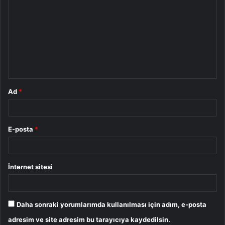
o
r
u
m
*
Ad
*
E-posta
*
İnternet sitesi
Daha sonraki yorumlarımda kullanılması için adım, e-posta
adresim ve site adresim bu tarayıcıya kaydedilsin.