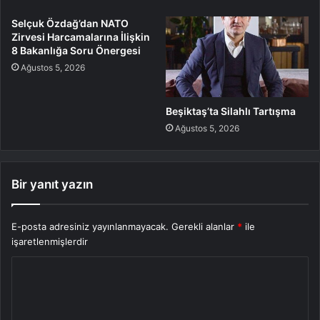
Selçuk Özdağ’dan NATO
Zirvesi Harcamalarına İlişkin
8 Bakanlığa Soru Önergesi
Ağustos 5, 2026
Beşiktaş’ta Silahlı Tartışma
Ağustos 5, 2026
Bir yanıt yazın
E-posta adresiniz yayınlanmayacak.
Gerekli alanlar
*
ile
işaretlenmişlerdir
Y
o
r