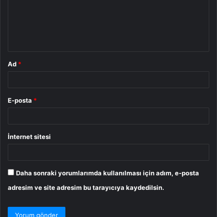
u
m
*
Ad
*
E-posta
*
İnternet sitesi
Daha sonraki yorumlarımda kullanılması için adım, e-posta
adresim ve site adresim bu tarayıcıya kaydedilsin.