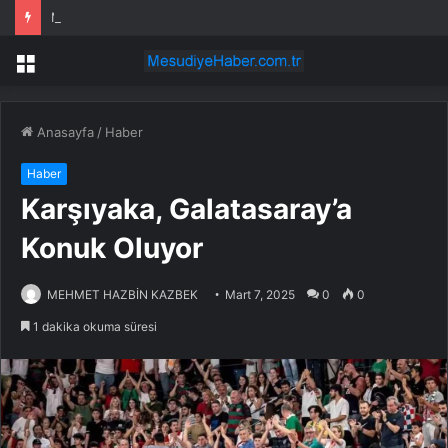
Malatya’da Kurban Bayramı Tedbirleri Açıklandı
Menü
Anasayfa
/
Haber
Haber
Karşıyaka, Galatasaray’a
Konuk Oluyor
MEHMET HAZBİN KAZBEK
Mart 7, 2025
0
0
1 dakika okuma süresi