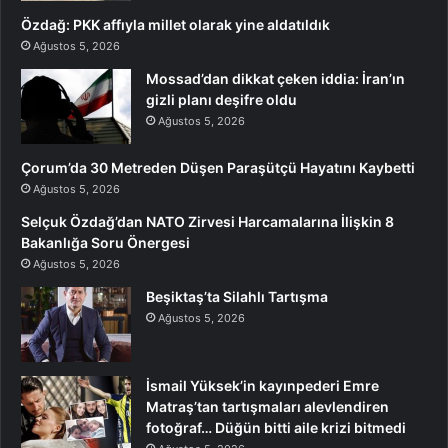
Özdağ: PKK affıyla millet olarak yine aldatıldık
Ağustos 5, 2026
Mossad’dan dikkat çeken iddia: İran’ın
gizli planı deşifre oldu
Ağustos 5, 2026
Çorum’da 30 Metreden Düşen Paraşütçü Hayatını Kaybetti
Ağustos 5, 2026
Selçuk Özdağ’dan NATO Zirvesi Harcamalarına İlişkin 8
Bakanlığa Soru Önergesi
Ağustos 5, 2026
Beşiktaş’ta Silahlı Tartışma
Ağustos 5, 2026
İsmail Yüksek’in kayınpederi Emre
Matraş’tan tartışmaları alevlendiren
fotoğraf… Düğün bitti aile krizi bitmedi