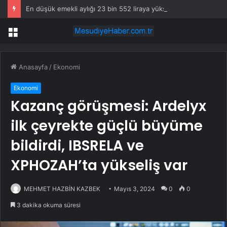
En düşük emekli aylığı 23 bin 552 liraya yükseltildi
Menü
Anasayfa
/
Ekonomi
Ekonomi
Kazanç görüşmesi: Ardelyx
ilk çeyrekte güçlü büyüme
bildirdi, IBSRELA ve
XPHOZAH’ta yükseliş var
MEHMET HAZBİN KAZBEK
Mayıs 3, 2024
0
0
3 dakika okuma süresi