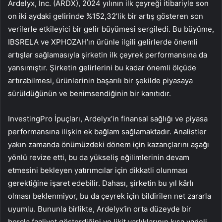
Ardelyx, Inc. (ARDX), 2024 yılının ilk çeyreği itibariyle son
on iki aydaki gelirinde %152,32’lik bir artış gösteren son
verilerle etkileyici bir gelir büyümesi sergiledi. Bu büyüme,
IBSRELA ve XPHOZAH’ın ürünle ilgili gelirlerde önemli
artışlar sağlamasıyla şirketin ilk çeyrek performansına da
yansımıştır. Şirketin gelirlerini bu kadar önemli ölçüde
artırabilmesi, ürünlerinin başarılı bir şekilde piyasaya
sürüldüğünün ve benimsendiğinin bir kanıtıdır.
InvestingPro İpuçları, Ardelyx’in finansal sağlığı ve piyasa
performansına ilişkin ek bağlam sağlamaktadır. Analistler
yakın zamanda önümüzdeki dönem için kazançlarını aşağı
yönlü revize etti, bu da yükseliş eğilimlerinin devam
etmesini bekleyen yatırımcılar için dikkatli olunması
gerektiğine işaret edebilir. Dahası, şirketin bu yıl kârlı
olması beklenmiyor, bu da çeyrek için bildirilen net zararla
uyumlu. Bununla birlikte, Ardelyx’in orta düzeyde bir
borçla faaliyet gösterdiğini ve likit varlıklarının kısa vadeli