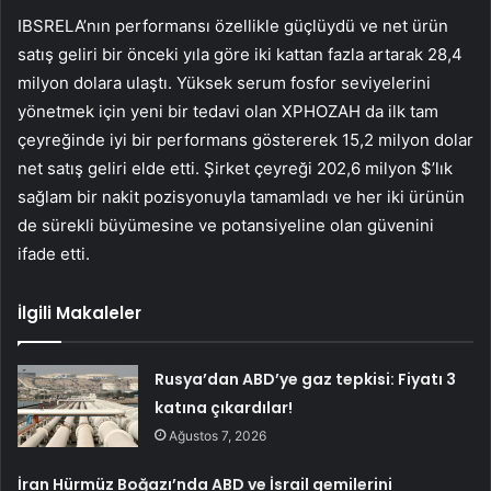
IBSRELA’nın performansı özellikle güçlüydü ve net ürün
satış geliri bir önceki yıla göre iki kattan fazla artarak 28,4
milyon dolara ulaştı. Yüksek serum fosfor seviyelerini
yönetmek için yeni bir tedavi olan XPHOZAH da ilk tam
çeyreğinde iyi bir performans göstererek 15,2 milyon dolar
net satış geliri elde etti. Şirket çeyreği 202,6 milyon $’lık
sağlam bir nakit pozisyonuyla tamamladı ve her iki ürünün
de sürekli büyümesine ve potansiyeline olan güvenini
ifade etti.
İlgili Makaleler
Rusya’dan ABD’ye gaz tepkisi: Fiyatı 3
katına çıkardılar!
Ağustos 7, 2026
İran Hürmüz Boğazı’nda ABD ve İsrail gemilerini