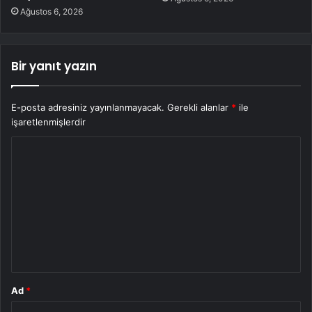
Ağustos 6, 2026
Bir yanıt yazın
E-posta adresiniz yayınlanmayacak.
Gerekli alanlar
*
ile
işaretlenmişlerdir
Y
o
r
u
m
*
Ad
*