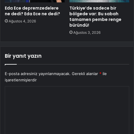
Eda Ece depremzedelere
Türkiye’de sadece bir
ne dedi? Eda Ece ne dedi?
bölgede var: Bu sabah
tamamen pembe renge
Ağustos 4, 2026
büründü!
Ağustos 3, 2026
Bir yanıt yazın
E-posta adresiniz yayınlanmayacak.
Gerekli alanlar
*
ile
işaretlenmişlerdir
Y
o
r
u
m