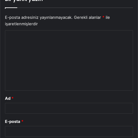
E-posta adresiniz yayınlanmayacak.
Gerekli alanlar
*
ile
işaretlenmişlerdir
Y
o
r
u
m
*
Ad
*
E-posta
*