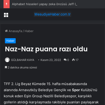
Alphabet hisseleri yapay zeka öncüsü Jeff Dean’in ayrılmasıyla %5 düştü
Menü
Anasayfa
/
Haber
Haber
Naz-Naz puana razı oldu
GÜLBAHAR KAYA
Kasım 23, 2022
0
17
2 dakika okuma süresi
TFF 2. Lig Beyaz Kümede 15. hafta müsabakasında
alanında Arnavutköy Belediye Gençlik ve
Spor
Kulübü’nü
konuk eden Eşin Group Nazilli Belediyespor, karşılıklı
gollerin atıldığı karşılaşmada rakibiyle puanları paylaşarak