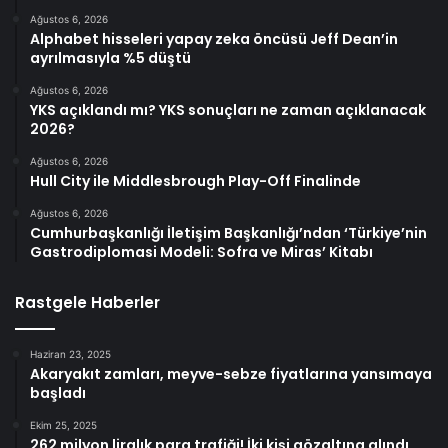
Ağustos 6, 2026
Alphabet hisseleri yapay zeka öncüsü Jeff Dean’in
ayrılmasıyla %5 düştü
Ağustos 6, 2026
YKS açıklandı mı? YKS sonuçları ne zaman açıklanacak
2026?
Ağustos 6, 2026
Hull City ile Middlesbrough Play-Off Finalinde
Ağustos 6, 2026
Cumhurbaşkanlığı İletişim Başkanlığı’ndan ‘Türkiye’nin
Gastrodiplomasi Modeli: Sofra ve Miras’ Kitabı
Rastgele Haberler
Haziran 23, 2025
Akaryakıt zamları, meyve-sebze fiyatlarına yansımaya
başladı
Ekim 25, 2025
262 milyon liralık para trafiği! İki kişi gözaltına alındı