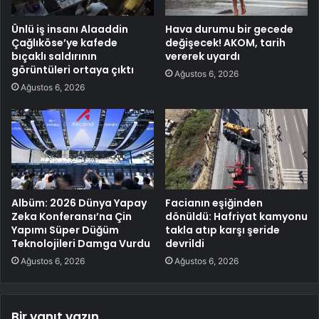
Ünlü iş insanı Alaaddin
Hava durumu bir gecede
Çağlıköse’ye kafede
değişecek! AKOM, tarih
bıçaklı saldırının
vererek uyardı
görüntüleri ortaya çıktı
Ağustos 6, 2026
Ağustos 6, 2026
Albüm: 2026 Dünya Yapay
Facianın eşiğinden
Zeka Konferansı’na Çin
dönüldü: Hafriyat kamyonu
Yapımı Süper Düğüm
takla atıp karşı şeride
Teknolojileri Damga Vurdu
devrildi
Ağustos 6, 2026
Ağustos 6, 2026
Bir yanıt yazın