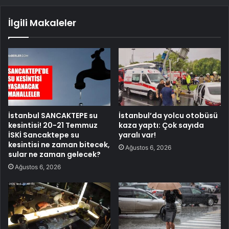
İlgili Makaleler
İstanbul SANCAKTEPE su
İstanbul’da yolcu otobüsü
kesintisi! 20-21 Temmuz
kaza yaptı: Çok sayıda
İSKİ Sancaktepe su
yaralı var!
kesintisi ne zaman bitecek,
Ağustos 6, 2026
sular ne zaman gelecek?
Ağustos 6, 2026