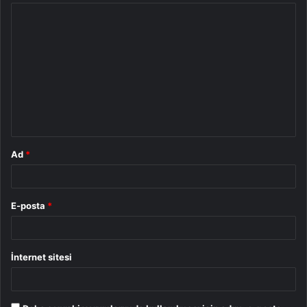
Y
o
r
u
m
*
Ad
*
E-posta
*
İnternet sitesi