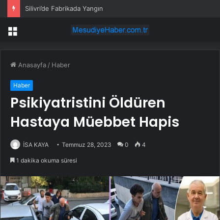
Silivri’de Fabrikada Yangın
Menü
Anasayfa
/
Haber
Haber
Psikiyatristini Öldüren
Hastaya Müebbet Hapis
İSA KAYA
Temmuz 28, 2023
0
4
1 dakika okuma süresi