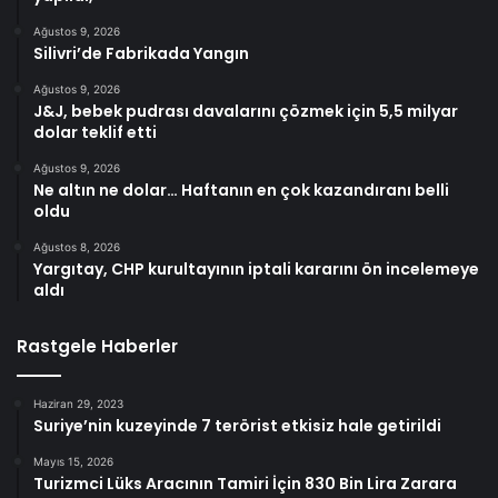
Ağustos 9, 2026
Silivri’de Fabrikada Yangın
Ağustos 9, 2026
J&J, bebek pudrası davalarını çözmek için 5,5 milyar
dolar teklif etti
Ağustos 9, 2026
Ne altın ne dolar… Haftanın en çok kazandıranı belli
oldu
Ağustos 8, 2026
Yargıtay, CHP kurultayının iptali kararını ön incelemeye
aldı
Rastgele Haberler
Haziran 29, 2023
Suriye’nin kuzeyinde 7 terörist etkisiz hale getirildi
Mayıs 15, 2026
Turizmci Lüks Aracının Tamiri İçin 830 Bin Lira Zarara