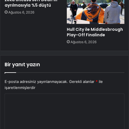
ayrılmasıyla %5 düştü
Ağustos 6, 2026
Hull City ile Middlesbrough
Play-Off Finalinde
Ağustos 6, 2026
Bir yanıt yazın
E-posta adresiniz yayınlanmayacak.
Gerekli alanlar
*
ile
işaretlenmişlerdir
Y
o
r
u