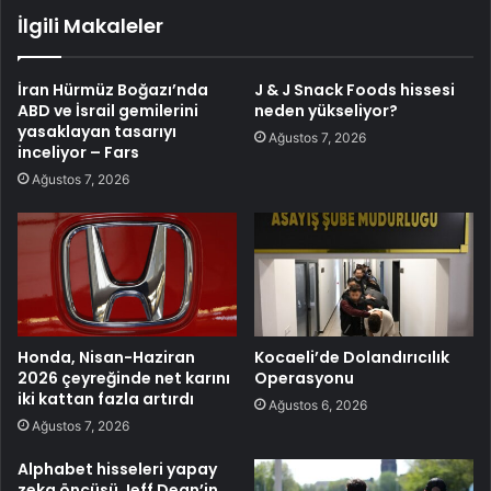
İlgili Makaleler
İran Hürmüz Boğazı’nda
J & J Snack Foods hissesi
ABD ve İsrail gemilerini
neden yükseliyor?
yasaklayan tasarıyı
Ağustos 7, 2026
inceliyor – Fars
Ağustos 7, 2026
Honda, Nisan-Haziran
Kocaeli’de Dolandırıcılık
2026 çeyreğinde net karını
Operasyonu
iki kattan fazla artırdı
Ağustos 6, 2026
Ağustos 7, 2026
Alphabet hisseleri yapay
zeka öncüsü Jeff Dean’in