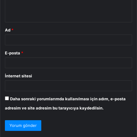
m
*
Ad
*
E-posta
*
İnternet sitesi
Daha sonraki yorumlarımda kullanılması için adım, e-posta
adresim ve site adresim bu tarayıcıya kaydedilsin.