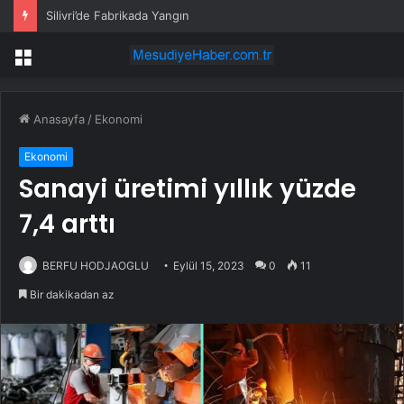
Silivri’de Fabrikada Yangın
Menü
Anasayfa
/
Ekonomi
Ekonomi
Sanayi üretimi yıllık yüzde
7,4 arttı
BERFU HODJAOGLU
Eylül 15, 2023
0
11
Bir dakikadan az