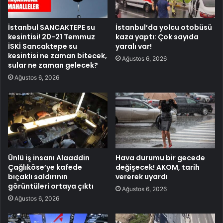
İstanbul SANCAKTEPE su
İstanbul’da yolcu otobüsü
kesintisi! 20-21 Temmuz
kaza yaptı: Çok sayıda
İSKİ Sancaktepe su
yaralı var!
kesintisi ne zaman bitecek,
Ağustos 6, 2026
sular ne zaman gelecek?
Ağustos 6, 2026
Ünlü iş insanı Alaaddin
Hava durumu bir gecede
Çağlıköse’ye kafede
değişecek! AKOM, tarih
bıçaklı saldırının
vererek uyardı
görüntüleri ortaya çıktı
Ağustos 6, 2026
Ağustos 6, 2026