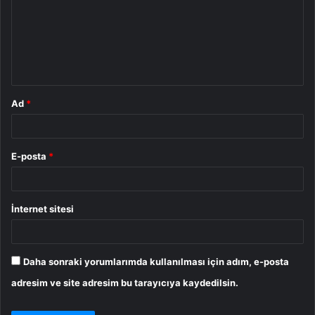
r
u
m
*
Ad
*
E-posta
*
İnternet sitesi
Daha sonraki yorumlarımda kullanılması için adım, e-posta
adresim ve site adresim bu tarayıcıya kaydedilsin.