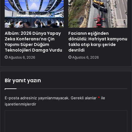
Albüm: 2026 Dünya Yapay
Facianın eşiğinden
Zeka Konferansı’na Çin
dönüldü: Hafriyat kamyonu
Yapımı Süper Düğüm
takla atıp karşı şeride
Teknolojileri Damga Vurdu
devrildi
Ağustos 6, 2026
Ağustos 6, 2026
Bir yanıt yazın
E-posta adresiniz yayınlanmayacak.
Gerekli alanlar
*
ile
işaretlenmişlerdir
Y
o