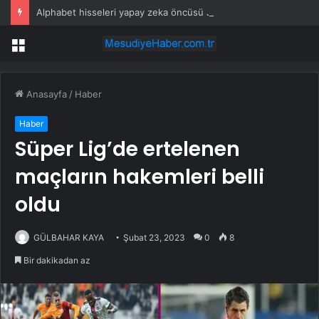
Alphabet hisseleri yapay zeka öncüsü Jeff Dean’in ayrılmasıyla %5 düştü
Menü
Anasayfa
/
Haber
Haber
Süper Lig’de ertelenen
maçların hakemleri belli
oldu
GÜLBAHAR KAYA
Şubat 23, 2023
0
8
Bir dakikadan az