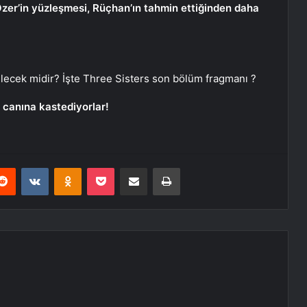
er’in yüzleşmesi, Rüçhan’ın tahmin ettiğinden daha
bilecek midir? İşte Three Sisters son bölüm fragmanı ?
 canına kastediyorlar!
erest
Reddit
VKontakte
Odnoklassniki
Pocket
E-Posta ile paylaş
Yazdır