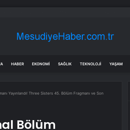
şük emekli aylığı 23 bin 552 liraya yükseltildi
FA
HABER
EKONOMI
SAĞLIK
TEKNOLOJI
YAŞAM
manı Yayınlandı! Three Sisters 45. Bölüm Fragmanı ve Son
inal Bölüm