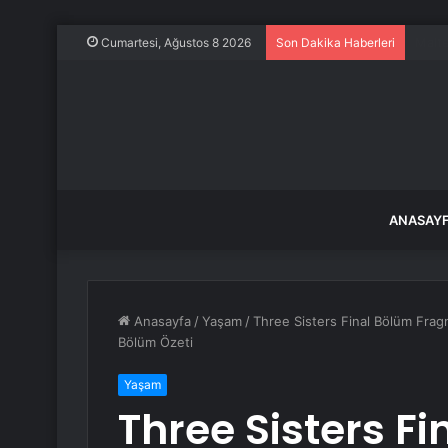
En dü
Cumartesi, Ağustos 8 2026
Son Dakika Haberleri
ANASAY
Anasayfa
/
Yaşam
/
Three Sisters Final Bölüm Frag
Bölüm Özeti
Yaşam
Three Sisters F