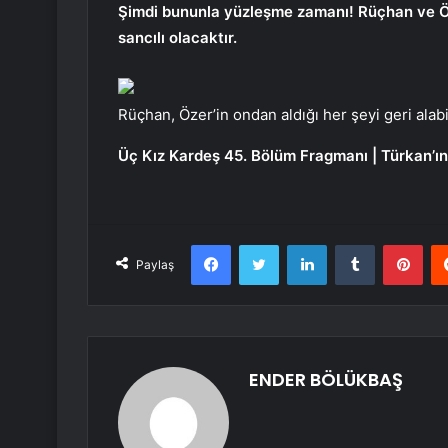
Şimdi bununla yüzleşme zamanı! Rüçhan ve Öz
sancılı olacaktır.
Rüçhan, Özer’in ondan aldığı her şeyi geri ala
Üç Kız Kardeş 45. Bölüm Fragmanı | Türkan’ın
Facebook
Twitter
LinkedIn
Tumblr
Pint
Paylaş
ENDER BÖLÜKBAŞ