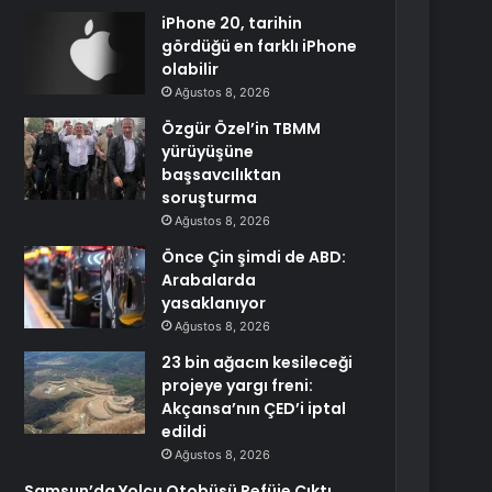
iPhone 20, tarihin
gördüğü en farklı iPhone
olabilir
Ağustos 8, 2026
Özgür Özel’in TBMM
yürüyüşüne
başsavcılıktan
soruşturma
Ağustos 8, 2026
Önce Çin şimdi de ABD:
Arabalarda
yasaklanıyor
Ağustos 8, 2026
23 bin ağacın kesileceği
projeye yargı freni:
Akçansa’nın ÇED’i iptal
edildi
Ağustos 8, 2026
Samsun’da Yolcu Otobüsü Refüje Çıktı