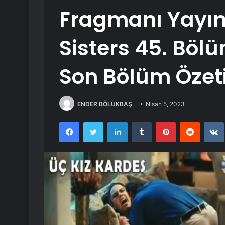
Fragmanı Yayın
Sisters 45. Böl
Son Bölüm Özet
ENDER BÖLÜKBAŞ
Nisan 5, 2023
Facebook
Twitter
LinkedIn
Tumblr
Pinterest
Reddit