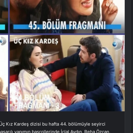
ç Kız Kardeş dizisi bu hafta 44. bölümüyle seyirci
başarılı yapımın başrollerinde İclal Aydın, Reha Özcan,