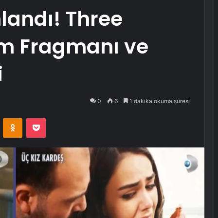
landı! Three
üm Fragmanı ve
i
0
6
1 dakika okuma süresi
VKontakte
Odnoklassniki
Pocket