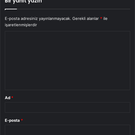
Bir yanıt yazın
E-posta adresiniz yayınlanmayacak.
Gerekli alanlar
*
ile
işaretlenmişlerdir
Y
o
r
u
m
*
Ad
*
E-posta
*