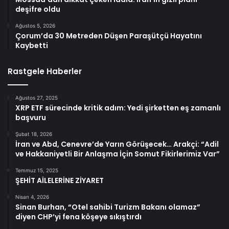
deşifre oldu
Ağustos 5, 2026
Çorum’da 30 Metreden Düşen Paraşütçü Hayatını
Kaybetti
Rastgele Haberler
Ağustos 27, 2025
XRP ETF sürecinde kritik adım: Yedi şirketten eş zamanlı
başvuru
Şubat 18, 2026
İran ve Abd, Cenevre’de Yarın Görüşecek… Arakçi: “Adil
ve Hakkaniyetli Bir Anlaşma İçin Somut Fikirlerimiz Var”
Temmuz 15, 2025
ŞEHİT AİLELERİNE ZİYARET
Nisan 4, 2026
Sinan Burhan, “Otel sahibi Turizm Bakanı olamaz”
diyen CHP’yi fena köşeye sıkıştırdı