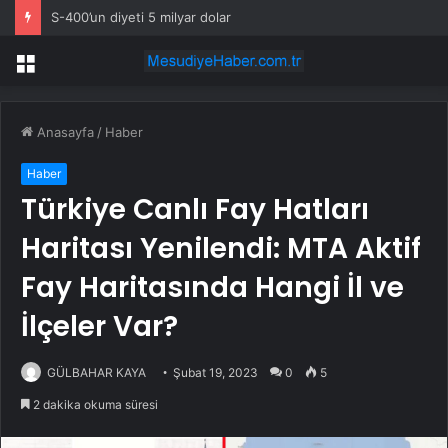
S-400’un diyeti 5 milyar dolar
Menü
Anasayfa
/
Haber
Haber
Türkiye Canlı Fay Hatları
Haritası Yenilendi: MTA Aktif
Fay Haritasında Hangi İl ve
İlçeler Var?
GÜLBAHAR KAYA
Şubat 19, 2023
0
5
2 dakika okuma süresi