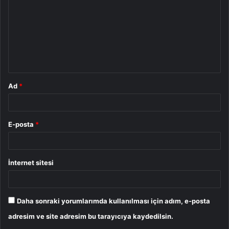
r
u
m
*
Ad
*
E-posta
*
İnternet sitesi
Daha sonraki yorumlarımda kullanılması için adım, e-posta
adresim ve site adresim bu tarayıcıya kaydedilsin.