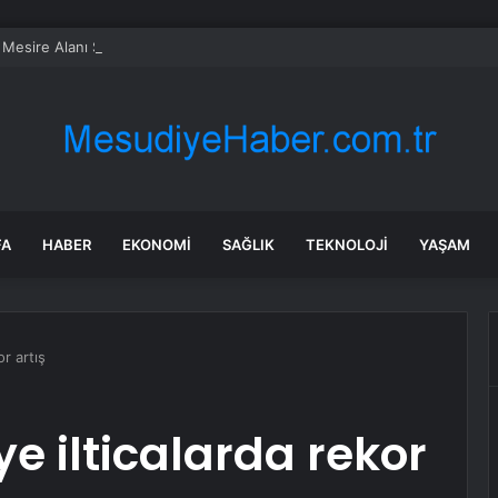
 Mesire Alanı Su Baskını
FA
HABER
EKONOMI
SAĞLIK
TEKNOLOJI
YAŞAM
or artış
e ilticalarda rekor