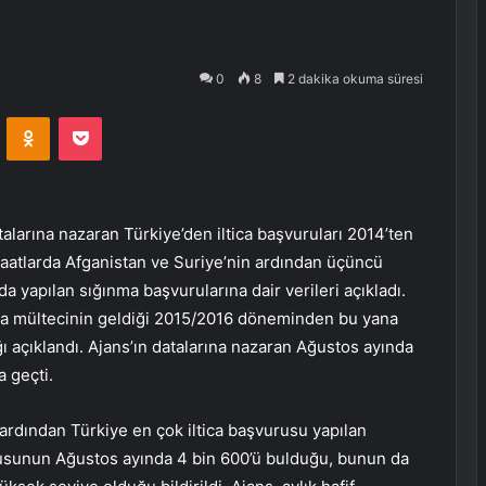
0
8
2 dakika okuma süresi
VKontakte
Odnoklassniki
Pocket
talarına nazaran Türkiye’den iltica başvuruları 2014’ten
caatlarda Afganistan ve Suriye’nin ardından üçüncü
nda yapılan sığınma başvurularına dair verileri açıkladı.
ıda mültecinin geldiği 2015/2016 döneminden bu yana
ğı açıklandı. Ajans’ın datalarına nazaran Ağustos ayında
 geçti.
 ardından Türkiye en çok iltica başvurusu yapılan
rusunun Ağustos ayında 4 bin 600’ü bulduğu, bunun da