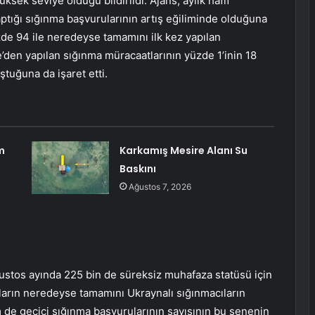
sek seviye olduğu bildirildi. Ajans, aylık hafif
tığı sığınma başvurularının artış eğiliminde olduğuna
üzde 94 ile neredeyse tamamını ilk kez yapılan
ye’den yapılan sığınma müracaatlarının yüzde 1’inin 18
ştuğuna da işaret etti.
m
Karkamış Mesire Alanı Su
Baskını
Ağustos 7, 2026
Ağustos ayında 225 bin de süreksiz muhafaza statüsü için
ların neredeyse tamamını Ukraynalı sığınmacıların
m de geçici sığınma başvurularının sayısının bu senenin