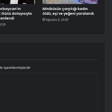
erbaycan’ın
Minibüsün çarptığı kadın
k Günü dolayısıyla
öldü, eşi ve yeğeni yaralandı
zenlendi
Ağustos 6, 2026
2026
le işaretlenmişlerdir