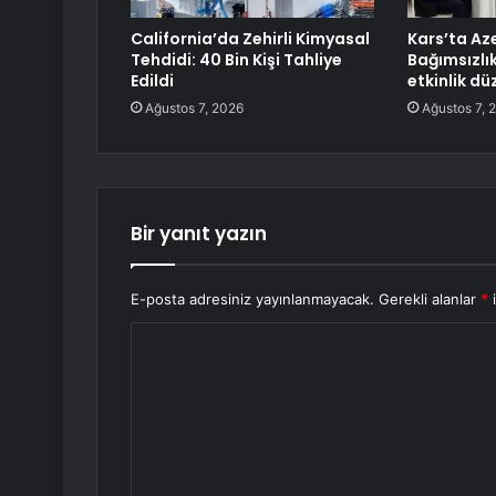
California’da Zehirli Kimyasal
Kars’ta Az
Tehdidi: 40 Bin Kişi Tahliye
Bağımsızlı
Edildi
etkinlik dü
Ağustos 7, 2026
Ağustos 7, 
Bir yanıt yazın
E-posta adresiniz yayınlanmayacak.
Gerekli alanlar
*
i
Y
o
r
u
m