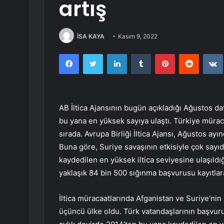
artış
İSA KAYA
Kasım 9, 2022
Facebook
Twitter
LinkedIn
Tumblr
Pinterest
Reddit
AB İltica Ajansının bugün açıkladığı Ağustos da
bu yana en yüksek sayıya ulaştı. Türkiye müra
sırada. Avrupa Birliği İltica Ajansı, Ağustos ayı
Buna göre, Suriye savaşının etkisiyle çok say
kaydedilen en yüksek iltica seviyesine ulaşıldı
yaklaşık 84 bin 500 sığınma başvurusu kayıtlara
İltica müracaatlarında Afganistan ve Suriye’nin
üçüncü ülke oldu. Türk vatandaşlarının başvu