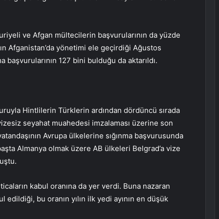
Suriyeli ve Afgan mültecilerin başvurularının da yüzde
ın Afganistan’da yönetimi ele geçirdiği Ağustos
 başvurularının 127 bini bulduğu da aktarıldı.
uruyla Hintlilerin Türklerin ardından dördüncü sırada
le vizesiz seyahat muahedesi imzalaması üzerine son
n vatandaşının Avrupa ülkelerine sığınma başvurusunda
başta Almanya olmak üzere AB ülkeleri Belgrad’a vize
uştu.
lticaların kabul oranına da yer verdi. Buna nazaran
l edildiği, bu oranın yılın ilk yedi ayının en düşük