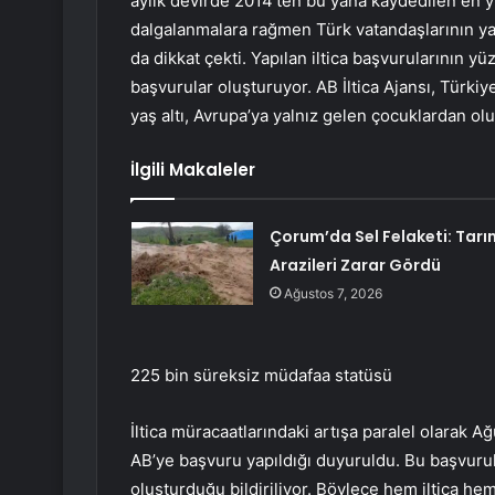
aylık devirde 2014’ten bu yana kaydedilen en yük
dalgalanmalara rağmen Türk vatandaşlarının yap
da dikkat çekti. Yapılan iltica başvurularının y
başvurular oluşturuyor. AB İltica Ajansı, Türki
yaş altı, Avrupa’ya yalnız gelen çocuklardan olu
İlgili Makaleler
Çorum’da Sel Felaketi: Tarı
Arazileri Zarar Gördü
Ağustos 7, 2026
225 bin süreksiz müdafaa statüsü
İltica müracaatlarındaki artışa paralel olarak 
AB’ye başvuru yapıldığı duyuruldu. Bu başvuru
oluşturduğu bildiriliyor. Böylece hem iltica he