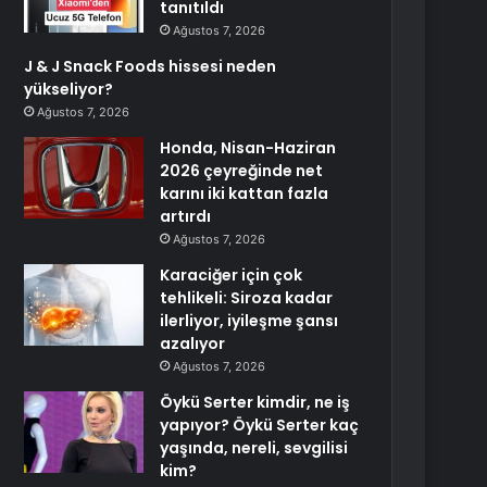
tanıtıldı
Ağustos 7, 2026
J & J Snack Foods hissesi neden
yükseliyor?
Ağustos 7, 2026
Honda, Nisan-Haziran
2026 çeyreğinde net
karını iki kattan fazla
artırdı
Ağustos 7, 2026
Karaciğer için çok
tehlikeli: Siroza kadar
ilerliyor, iyileşme şansı
azalıyor
Ağustos 7, 2026
Öykü Serter kimdir, ne iş
yapıyor? Öykü Serter kaç
yaşında, nereli, sevgilisi
kim?