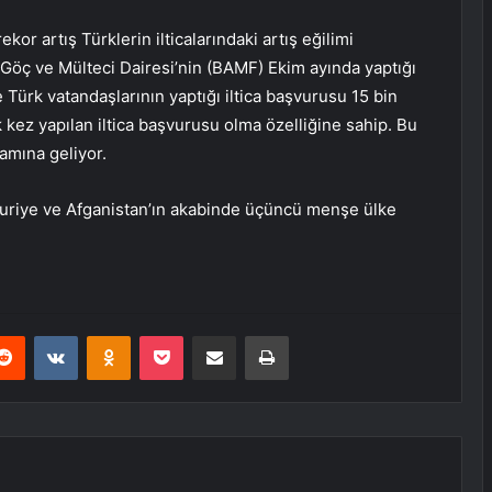
kor artış Türklerin ilticalarındaki artış eğilimi
Göç ve Mülteci Dairesi’nin (BAMF) Ekim ayında yaptığı
Türk vatandaşlarının yaptığı iltica başvurusu 15 bin
 kez yapılan iltica başvurusu olma özelliğine sahip. Bu
amına geliyor.
 Suriye ve Afganistan’ın akabinde üçüncü menşe ülke
erest
Reddit
VKontakte
Odnoklassniki
Pocket
E-Posta ile paylaş
Yazdır