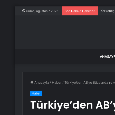
Karkamış
Cuma, Ağustos 7 2026
Son Dakika Haberleri
ANASAY
Anasayfa
/
Haber
/
Türkiye’den AB’ye ilticalarda rek
Haber
Türkiye’den AB’y