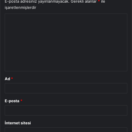
E-posta adresiniz yayınlanmayacak.
Gerekli alanlar
*
ile
işaretlenmişlerdir
Y
o
r
u
m
*
Ad
*
E-posta
*
İnternet sitesi