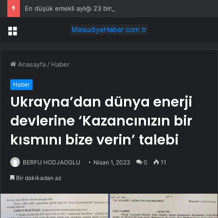
En düşük emekli aylığı 23 bin 552 liraya yükseltildi
Menü
Anasayfa
/
Haber
Haber
Ukrayna’dan dünya enerji
devlerine ‘Kazancınızın bir
kısmını bize verin’ talebi
BERFU HODJAOGLU
Nisan 1, 2023
0
11
Bir dakikadan az