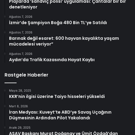
Plajlarda ‘sandviç polisi’ uygulaması: Çantalar bir bir
denetleniyor
Ağustos 7, 2026
İzmir’de Şampiyon Boğa 480 Bin TL’ye Satıldı
Ağustos 7, 2026
Barınak değil esaret: 600 hayvan kayalıkta yaşam
mücadelesi veriyor”
Ağustos 7, 2026
Aydın’da Trafik Kazasında Hayat Kaybı
Rastgele Haberler
Mayıs 28, 2025
KKR’nin ilgisi üzerine Taiyo hisseleri yükseldi
Mart 8, 2026
İran Medyası: Kuveyt’te ABD’ye Savaş Uçağının
Düşmesinin Ardından Pilot Yakalandı
Aralık 29, 2025
ASAV Başkanı Murat Doğanay ve Ümit Özdağ’dan