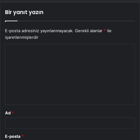
Bir yanıt yazın
E-posta adresiniz yayınlanmayacak.
Gerekli alanlar
*
ile
işaretlenmişlerdir
Y
o
r
u
m
*
Ad
*
E-posta
*