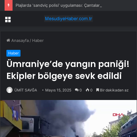
Plajlarda ‘sandviç polisi’ uygulaması: Çantalar bir bir denetleniyor
Menü
Anasayfa
/
Haber
Haber
Ümraniye’de yangın paniği!
Ekipler bölgeye sevk edildi
ÜMİT SAVĞA
Mayıs 15, 2025
0
0
Bir dakikadan az