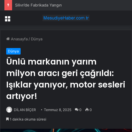
Silivri’de Fabrikada Yangın
Menü
Anasayfa
/
Dünya
Dünya
Ünlü markanın yarım
milyon aracı geri çağrıldı:
Işıklar yanıyor, motor sesleri
artıyor!
DİLAN BİÇER
Temmuz 8, 2025
0
0
1 dakika okuma süresi