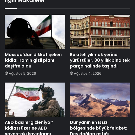
Mossad’dan dikkat çeken
Bu oteli yıkmak yerine
iddia: İran’ın gizli planı
yürüttüler, 80 yıllık bina tek
deşifre oldu
parça halinde taşındı
Ağustos 5, 2026
Ağustos 4, 2026
ABD basını ‘gizleniyor’
Dünyanın en ıssız
iddiası üzerine ABD
bölgesinde büyük felaket:
savaştaki kayıplarını
Dev dağları aştığı