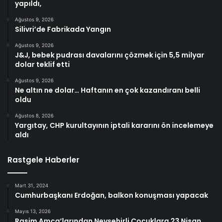
yapıldı,
Ağustos 9, 2026
Silivri’de Fabrikada Yangın
Ağustos 9, 2026
J&J, bebek pudrası davalarını çözmek için 5,5 milyar
dolar teklif etti
Ağustos 9, 2026
Ne altın ne dolar… Haftanın en çok kazandıranı belli
oldu
Ağustos 8, 2026
Yargıtay, CHP kurultayının iptali kararını ön incelemeye
aldı
Rastgele Haberler
Mart 31, 2024
Cumhurbaşkanı Erdoğan, balkon konuşması yapacak
Mayıs 13, 2026
Rasim Amca’larından Nevşehirli Çocuklara 23 Nisan