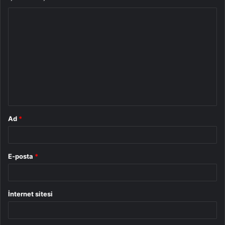
Y
o
r
u
m
*
Ad
*
E-posta
*
İnternet sitesi