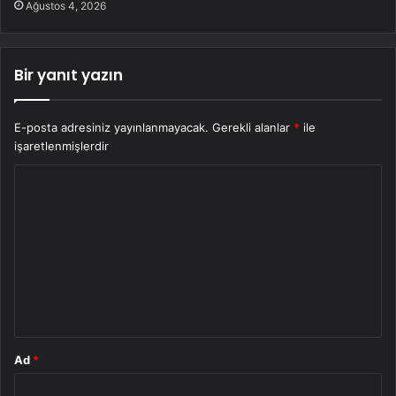
Ağustos 4, 2026
Bir yanıt yazın
E-posta adresiniz yayınlanmayacak.
Gerekli alanlar
*
ile
işaretlenmişlerdir
Y
o
r
u
m
*
Ad
*