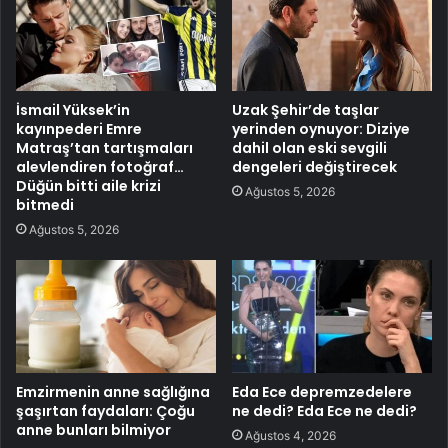
İsmail Yüksek’in
Uzak Şehir’de taşlar
kayınpederi Emre
yerinden oynuyor: Diziye
Matraş’tan tartışmaları
dahil olan eski sevgili
alevlendiren fotoğraf…
dengeleri değiştirecek
Düğün bitti aile krizi
Ağustos 5, 2026
bitmedi
Ağustos 5, 2026
Emzirmenin anne sağlığına
Eda Ece depremzedelere
şaşırtan faydaları: Çoğu
ne dedi? Eda Ece ne dedi?
anne bunları bilmiyor
Ağustos 4, 2026