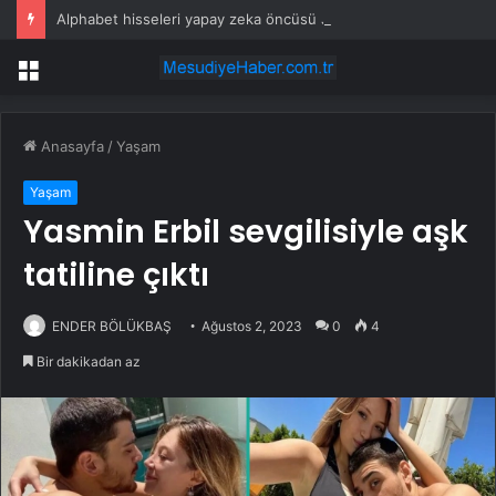
Alphabet hisseleri yapay zeka öncüsü Jeff Dean’in ayrılmasıyla %5 düştü
Menü
Anasayfa
/
Yaşam
Yaşam
Yasmin Erbil sevgilisiyle aşk
tatiline çıktı
ENDER BÖLÜKBAŞ
Ağustos 2, 2023
0
4
Bir dakikadan az