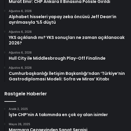
Murat Emir: CHP Ankara İl Binasına Polisle Girildi
Ağustos 6, 2026
Alphabet hisseleri yapay zeka öncüsü Jeff Dean’in
ayrılmasıyla %5 düştü
Ağustos 6, 2026
YKS açıklandı mı? YKS sonuçları ne zaman açıklanacak
2026?
Ağustos 6, 2026
Hull City ile Middlesbrough Play-Off Finalinde
Ağustos 6, 2026
Cumhurbaşkanlığı İletişim Başkanlığı’ndan ‘Türkiye’nin
Gastrodiplomasi Modeli: Sofra ve Miras’ Kitabı
Rastgele Haberler
Aralık 2, 2025
İşte CHP’nin A takımında en çok oy alan isimler
Mayıs 26, 2025
Marmara Cezaevinden Sanat Sergisi