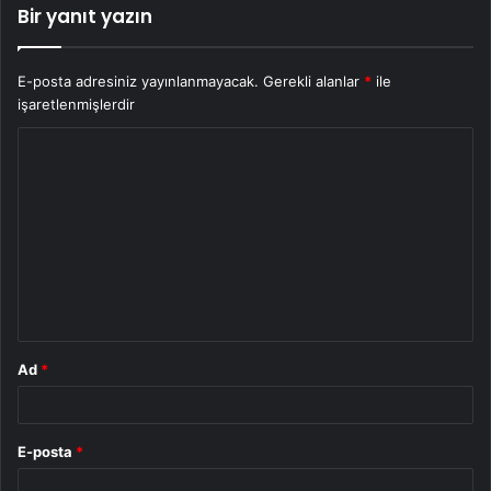
Bir yanıt yazın
E-posta adresiniz yayınlanmayacak.
Gerekli alanlar
*
ile
işaretlenmişlerdir
Y
o
r
u
m
*
Ad
*
E-posta
*