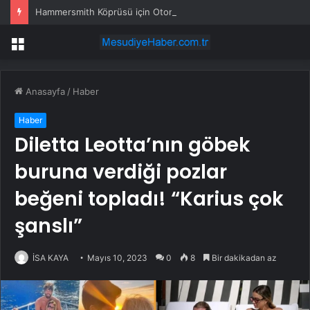
Hammersmith Köprüsü için Otonom Pod Önerisi
Menü
Anasayfa
/
Haber
Haber
Diletta Leotta’nın göbek
buruna verdiği pozlar
beğeni topladı! “Karius çok
şanslı”
İSA KAYA
Mayıs 10, 2023
0
8
Bir dakikadan az