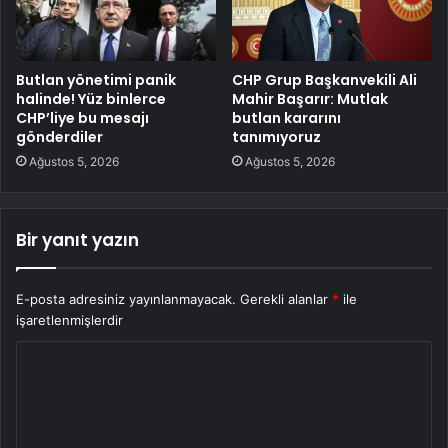
Butlan yönetimi panik
CHP Grup Başkanvekili Ali
halinde! Yüz binlerce
Mahir Başarır: Mutlak
CHP’liye bu mesajı
butlan kararını
gönderdiler
tanımıyoruz
Ağustos 5, 2026
Ağustos 5, 2026
Bir yanıt yazın
E-posta adresiniz yayınlanmayacak.
Gerekli alanlar
*
ile
işaretlenmişlerdir
Y
o
r
u