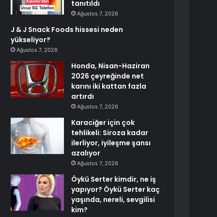
tanıtıldı
Ağustos 7, 2026
J & J Snack Foods hissesi neden
yükseliyor?
Ağustos 7, 2026
Honda, Nisan-Haziran
2026 çeyreğinde net
karını iki kattan fazla
artırdı
Ağustos 7, 2026
Karaciğer için çok
tehlikeli: Siroza kadar
ilerliyor, iyileşme şansı
azalıyor
Ağustos 7, 2026
Öykü Serter kimdir, ne iş
yapıyor? Öykü Serter kaç
yaşında, nereli, sevgilisi
kim?