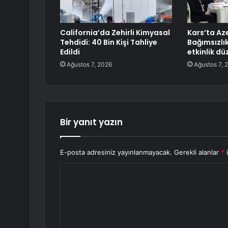
California’da Zehirli Kimyasal
Kars’ta Az
Tehdidi: 40 Bin Kişi Tahliye
Bağımsızlı
Edildi
etkinlik dü
Ağustos 7, 2026
Ağustos 7, 
Bir yanıt yazın
E-posta adresiniz yayınlanmayacak.
Gerekli alanlar
*
i
Y
o
r
u