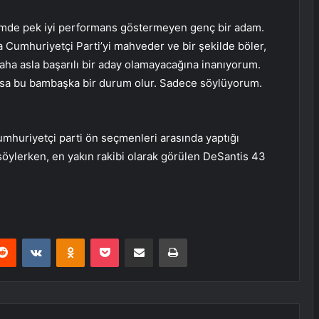
nümde pek iyi performans göstermeyen genç bir adam.
a Cumhuriyetçi Parti’yi mahveder ve bir şekilde böler,
aha asla başarılı bir aday olamayacağına inanıyorum.
lırsa bu bambaşka bir durum olur. Sadece söylüyorum.
mhuriyetçi parti ön seçmenleri arasında yaptığı
 söylerken, en yakın rakibi olarak görülen DeSantis 43
erest
Reddit
VKontakte
Odnoklassniki
Pocket
E-Posta ile paylaş
Yazdır