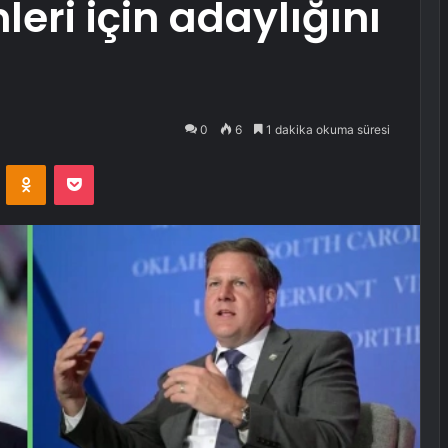
eri için adaylığını
0
6
1 dakika okuma süresi
VKontakte
Odnoklassniki
Pocket