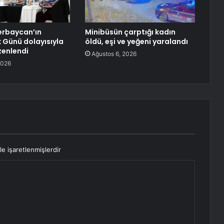
erbaycan’ın
Minibüsün çarptığı kadın
k Günü dolayısıyla
öldü, eşi ve yeğeni yaralandı
zenlendi
Ağustos 6, 2026
2026
le işaretlenmişlerdir