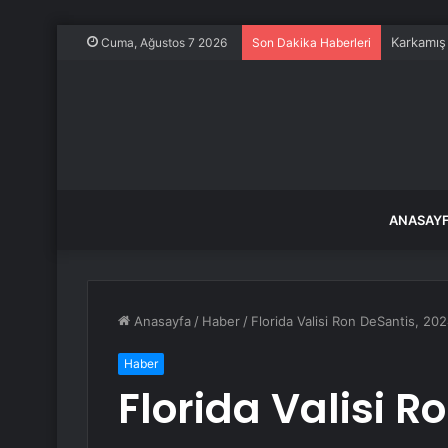
Karkamış
Cuma, Ağustos 7 2026
Son Dakika Haberleri
ANASAY
Anasayfa
/
Haber
/
Florida Valisi Ron DeSantis, 2024
Haber
Florida Valisi R