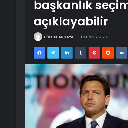
başkanlık seçiml
açıklayabilir
GÜLBAHAR KAYA
Haziran 6, 2023
Facebook
Twitter
LinkedIn
Tumblr
Pinterest
Reddit