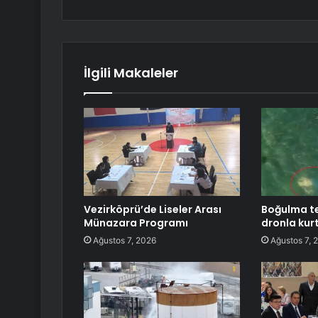
İlgili Makaleler
Vezirköprü’de Liseler Arası
Boğulma teh
Münazara Programı
dronla kurt
Ağustos 7, 2026
Ağustos 7, 