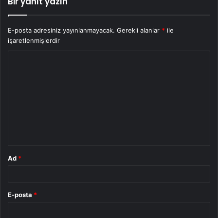
Bir yanıt yazın
E-posta adresiniz yayınlanmayacak.
Gerekli alanlar
*
ile
işaretlenmişlerdir
Y
o
r
u
m
*
Ad
*
E-posta
*