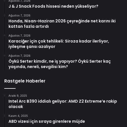
Ağustos 7, 2026
J & J Snack Foods hissesi neden yükseliyor?
Ağustos 7, 2026
Honda, Nisan-Haziran 2026 çeyreğinde net karını iki
kattan fazla artırdı
Ağustos 7, 2026
Karaciğer için çok tehlikeli: Siroza kadar ilerliyor,
iyileşme şansı azalıyor
Ağustos 7, 2026
Öykü Serter kimdir, ne iş yapıyor? Öykü Serter kaç
yaşında, nereli, sevgilisi kim?
Rastgele Haberler
Aralık 9, 2025
Intel Arc B390 iddialı geliyor: AMD Z2 Extreme’e rakip
olacak
Kasım 4, 2025
ABD vizesi için sıraya girenlere müjde