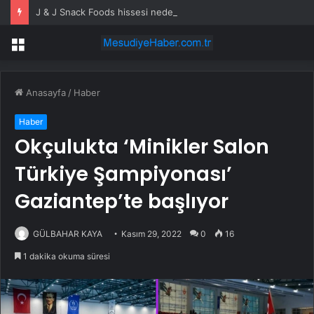
J & J Snack Foods hissesi neden yükseliyor?
Menü
Anasayfa
/
Haber
Haber
Okçulukta ‘Minikler Salon
Türkiye Şampiyonası’
Gaziantep’te başlıyor
GÜLBAHAR KAYA
Kasım 29, 2022
0
16
1 dakika okuma süresi